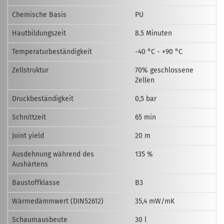
Chemische Basis
PU
Hautbildungszeit
8.5 Minuten
Temperaturbeständigkeit
-40 °C - +90 °C
Zellstruktur
70% geschlossene
Zellen
Druckbeständigkeit
0,5 bar
Schnittzeit
65 min
Joint yield
20 m
Ausdehnung während des
135 %
Aushärtens
Baustoffklasse
B3
Wärmedämmwert (DIN52612)
35,4 mW/mK
Schaumausbeute
30 l