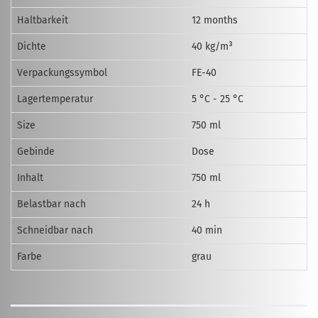
Haltbarkeit
12 months
Dichte
40 kg/m³
Verpackungssymbol
FE-40
Lagertemperatur
5 °C - 25 °C
Size
750 ml
Gebinde
Dose
Inhalt
750 ml
Belastbar nach
24 h
Schneidbar nach
40 min
Farbe
grau