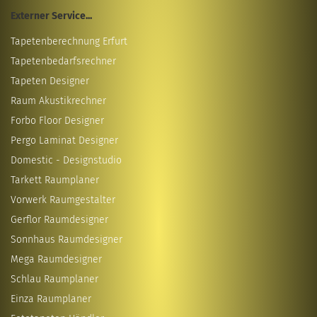
Externer Service...
Tapetenberechnung Erfurt
Tapetenbedarfsrechner
Tapeten Designer
Raum Akustikrechner
Forbo Floor Designer
Pergo Laminat Designer
Domestic - Designstudio
Tarkett Raumplaner
Vorwerk Raumgestalter
Gerflor Raumdesigner
Sonnhaus Raumdesigner
Mega Raumdesigner
Schlau Raumplaner
Einza Raumplaner