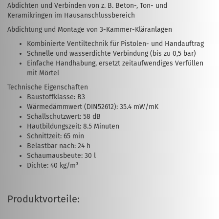
Abdichten und Verbinden von z. B. Beton-, Ton- und
Keramikringen im Hausanschlussbereich
Abdichtung und Montage von 3-Kammer-Kläranlagen
Kombinierte Ventiltechnik für Pistolen- und Handauftrag
Schnelle und wasserdichte Verbindung (bis zu 0,5 bar)
Einfache Handhabung, ersetzt zeitaufwendiges Verfüllen
mit Mörtel
Technische Eigenschaften
Baustoffklasse: B3
Wärmedämmwert (DIN52612): 35.4 mW/mK
Schallschutzwert: 58 dB
Hautbildungszeit: 8.5 Minuten
Schnittzeit: 65 min
Belastbar nach: 24 h
Schaumausbeute: 30 l
Dichte: 40 kg/m³
Produktvorteile: