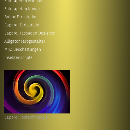
Fototapeten Händler
Fototapeten Komar
Brillux Farbstudio
Caparol Farbstudio
Caparol Fassaden Designer
Alligator Farbgestalter
MHZ Beschattungen
Insektenschutz
Caparol Töntechnologie