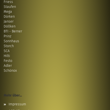
Friess
Staufen
Mega
Dörken
Janser
Döllken
BTI - Berner
Prinz
Sonnhaus
Storch
SCA
Hilti
Festo
Adler
Schönox
Mehr über...
Impressum