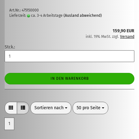
Art.Nr.: 475150000
Lieferzeit:
ca. 3-4 Arbeitstage
(Ausland abweichend)
159,90 EUR
inkl. 19% MwSt. zzgl.
Versand
Stck.:
IN DEN WARENKORB
Sortieren nach
pro Seite
Sortieren nach
50 pro Seite
1