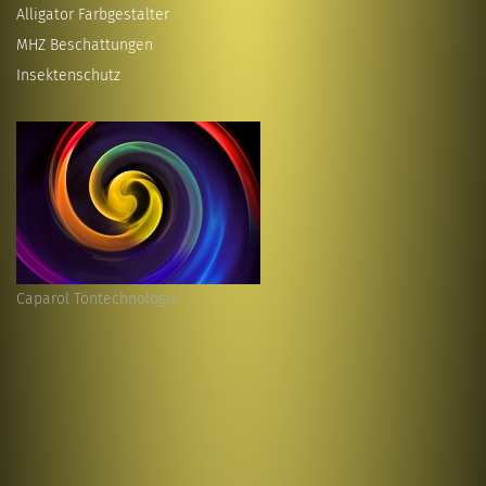
Alligator Farbgestalter
MHZ Beschattungen
Insektenschutz
Caparol Töntechnologie