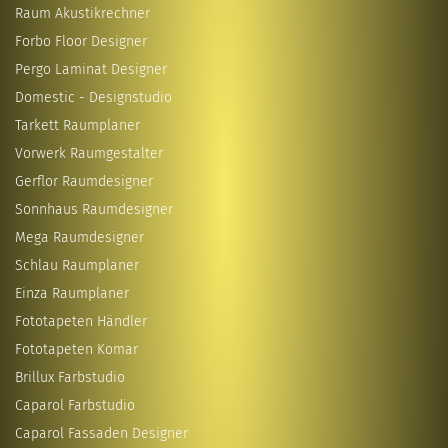
Raum Akustikrechner
Forbo Floor Designer
Pergo Laminat Designer
Domestic - Designstudio
Tarkett Raumplaner
Vorwerk Raumgestalter
Gerflor Raumdesigner
Sonnhaus Raumdesigner
Mega Raumdesigner
Schlau Raumplaner
Einza Raumplaner
Fototapeten Händler
Fototapeten Komar
Brillux Farbstudio
Caparol Farbstudio
Caparol Fassaden Designer