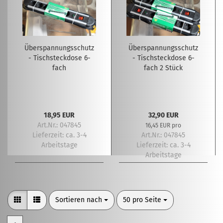
Überspannungsschutz
Überspannungsschutz
- Tischsteckdose 6-
- Tischsteckdose 6-
fach
fach 2 Stück
18,95 EUR
32,90 EUR
Art.Nr.: 047845
16,45 EUR pro
Lieferzeit:
ca. 3-4
Art.Nr.: 047845
Arbeitstage
Lieferzeit:
ca. 3-4
Arbeitstage
Sortieren nach
pro Seite
Sortieren nach
50 pro Seite