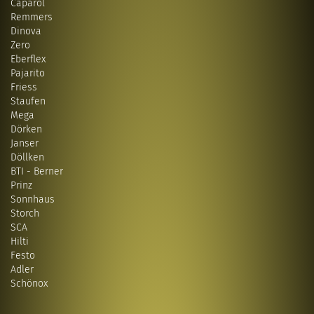
Caparol
Remmers
Dinova
Zero
Eberflex
Pajarito
Friess
Staufen
Mega
Dörken
Janser
Döllken
BTI - Berner
Prinz
Sonnhaus
Storch
SCA
Hilti
Festo
Adler
Schönox