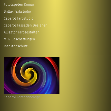
Fototapeten Komar
Brillux Farbstudio
Caparol Farbstudio
Caparol Fassaden Designer
Alligator Farbgestalter
MHZ Beschattungen
Insektenschutz
Caparol Töntechnologie