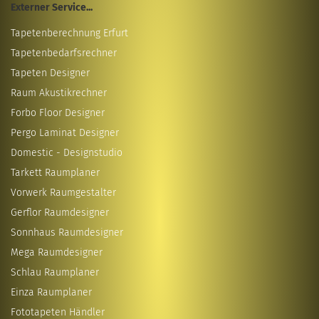
Externer Service...
Tapetenberechnung Erfurt
Tapetenbedarfsrechner
Tapeten Designer
Raum Akustikrechner
Forbo Floor Designer
Pergo Laminat Designer
Domestic - Designstudio
Tarkett Raumplaner
Vorwerk Raumgestalter
Gerflor Raumdesigner
Sonnhaus Raumdesigner
Mega Raumdesigner
Schlau Raumplaner
Einza Raumplaner
Fototapeten Händler