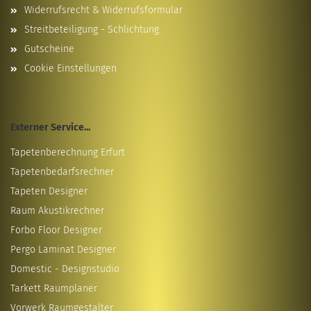
Widerrufsrecht & Widerrufsformular
Streitbeteiligung - Schlichtung
Gutscheine
Cookie Einstellungen
Externer Service...
Tapetenberechnung Erfurt
Tapetenbedarfsrechner
Tapeten Designer
Raum Akustikrechner
Forbo Floor Designer
Pergo Laminat Designer
Domestic - Designstudio
Tarkett Raumplaner
Vorwerk Raumgestalter