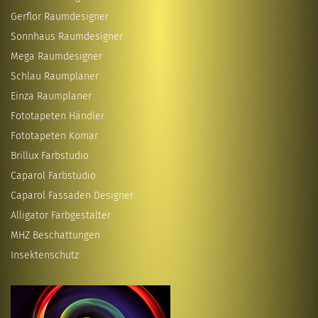
Gerflor Raumdesigner
Sonnhaus Raumdesigner
Mega Raumdesigner
Schlau Raumplaner
Einza Raumplaner
Fototapeten Händler
Fototapeten Komar
Brillux Farbstudio
Caparol Farbstudio
Caparol Fassaden Designer
Alligator Farbgestalter
MHZ Beschattungen
Insektenschutz