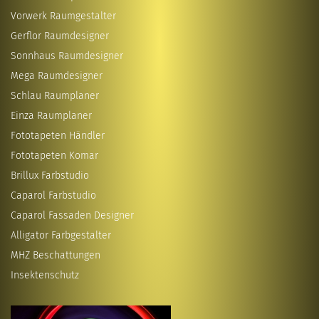
Vorwerk Raumgestalter
Gerflor Raumdesigner
Sonnhaus Raumdesigner
Mega Raumdesigner
Schlau Raumplaner
Einza Raumplaner
Fototapeten Händler
Fototapeten Komar
Brillux Farbstudio
Caparol Farbstudio
Caparol Fassaden Designer
Alligator Farbgestalter
MHZ Beschattungen
Insektenschutz