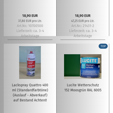
18,90 EUR
18,90 EUR
37,80 EUR pro Ltr.
47,25 EUR pro Ltr.
Art.Nr.: 10700500
Art.Nr.: 21431-2
Lieferzeit:
ca. 3-4
Lieferzeit:
ca. 3-4
Arbeitstage
Arbeitstage
TOP
Lackspray Quattro 400
Lucite Wetterschutz
ml (Standardfarbtöne)
152 Moosgrün RAL 6005
(Auslauf - Abverkauf)
auf Bestand Achten!!