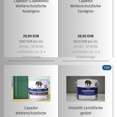
Capadur (Capawood)
Capadur
Wetterschutzfarbe
Wetterschutzfarbe
Nadelgrün
Fjordgrün
29,90 EUR
28,90 EUR
39,87 EUR pro Ltr.
38,53 EUR pro Ltr.
Art.Nr.: 1018162
Art.Nr.: 1018162
Lieferzeit:
ca. 3-4
Lieferzeit:
ca. 3-4
Arbeitstage
Arbeitstage
TOP
Capadur
Histolith Leinölfarbe
Wetterschutzfarbe
getönt