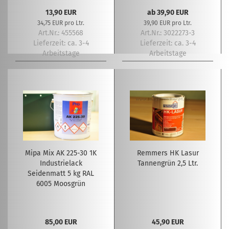
13,90 EUR
ab 39,90 EUR
34,75 EUR pro Ltr.
39,90 EUR pro Ltr.
Art.Nr.: 455568
Art.Nr.: 3022273-3
Lieferzeit:
ca. 3-4
Lieferzeit:
ca. 3-4
Arbeitstage
Arbeitstage
Mipa Mix AK 225-30 1K
Remmers HK Lasur
Industrielack
Tannengrün 2,5 Ltr.
Seidenmatt 5 kg RAL
6005 Moosgrün
85,00 EUR
45,90 EUR