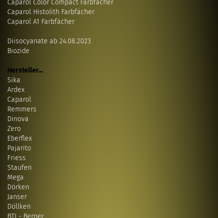
Caparol Color Compact Farbfächer
Caparol Histolith Farbfächer
Caparol A1 Farbfächer
Diisocyanate ab 24.08.2023
Biozide
Hersteller...
Sika
Ardex
Caparol
Remmers
Dinova
Zero
Eberflex
Pajarito
Friess
Staufen
Mega
Dörken
Janser
Döllken
BTI - Berner