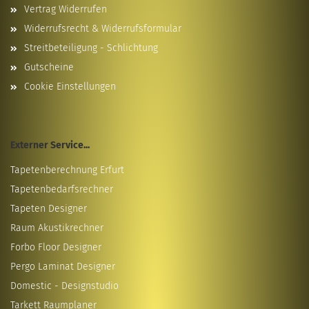
Vertrag Widerrufen
Widerrufsrecht & Widerrufsformular
Streitbeteiligung - Schlichtung
Gutscheine
Cookie Einstellungen
Externer Service...
Tapetenberechnung Erfurt
Tapetenbedarfsrechner
Tapeten Designer
Raum Akustikrechner
Forbo Floor Designer
Pergo Laminat Designer
Domestic - Designstudio
Tarkett Raumplaner