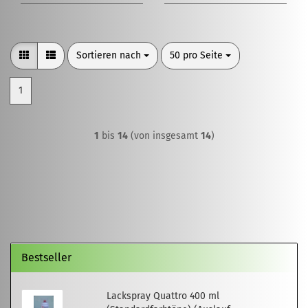
Sortieren nach
pro Seite
Sortieren nach
50 pro Seite
1
1
bis
14
(von insgesamt
14
)
Bestseller
Lackspray Quattro 400 ml