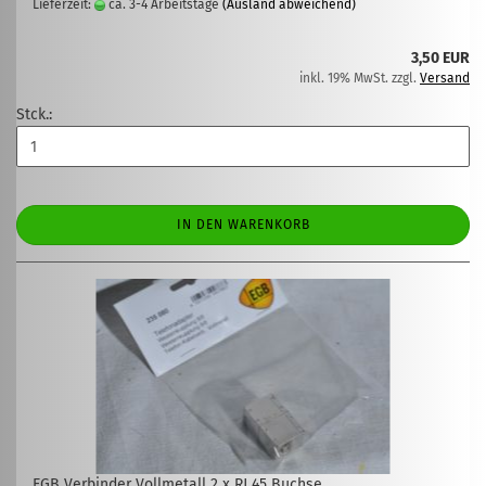
Lieferzeit:
ca. 3-4 Arbeitstage
(Ausland abweichend)
3,50 EUR
inkl. 19% MwSt. zzgl.
Versand
Stck.:
IN DEN WARENKORB
EGB Verbinder Vollmetall 2 x RJ 45 Buchse