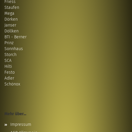
Friess
Staufen
Mega
Dörken
Janser
Döllken
BTI - Berner
Prinz
Sonnhaus
Storch
SCA
Hilti
Festo
Adler
Schönox
Mehr über...
Impressum