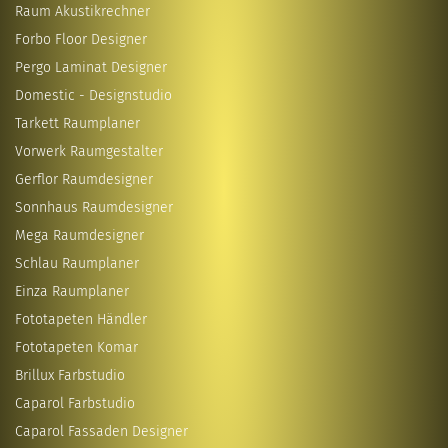
Raum Akustikrechner
Forbo Floor Designer
Pergo Laminat Designer
Domestic - Designstudio
Tarkett Raumplaner
Vorwerk Raumgestalter
Gerflor Raumdesigner
Sonnhaus Raumdesigner
Mega Raumdesigner
Schlau Raumplaner
Einza Raumplaner
Fototapeten Händler
Fototapeten Komar
Brillux Farbstudio
Caparol Farbstudio
Caparol Fassaden Designer