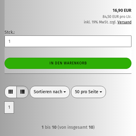
16,90 EUR
84,50 EUR pro Ltr.
inkl. 19% MwSt. zzgl.
Versand
Stck.:
IN DEN WARENKORB
Sortieren nach
pro Seite
Sortieren nach
50 pro Seite
1
1
bis
10
(von insgesamt
10
)