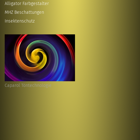
Alligator Farbgestalter
MHZ Beschattungen
Insektenschutz
Caparol Töntechnologie