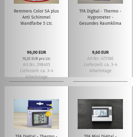
Remmers Color SA plus
TFA Digital - Thermo -
Anti Schimmel
Hygrometer -
Wandfarbe 5 Ltr.
Gesundes Raumklima
96,00 EUR
9,60 EUR
Art.Nr.: 473160
19,20 EUR pro Ltr.
Art.Nr.: 298405
Lieferzeit:
ca. 3-4
Lieferzeit:
ca. 3-4
Arbeitstage
Arbeitstage
TFA Digital - Thermo -
TFA Mini Digital -