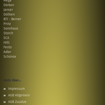
Mega
Dörken
Janser
Döllken
BTI - Berner
Prinz
Sonnhaus
Storch
SCA
Hilti
Festo
Adler
Schönox
Mehr über...
Impressum
AGB Allgemein
AGB Zusätze