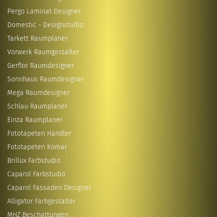
Pergo Laminat Designer
Domestic - Designstudio
Tarkett Raumplaner
Vorwerk Raumgestalter
Gerflor Raumdesigner
Sonnhaus Raumdesigner
Mega Raumdesigner
Schlau Raumplaner
Einza Raumplaner
Fototapeten Händler
Fototapeten Komar
Brillux Farbstudio
Caparol Farbstudio
Caparol Fassaden Designer
Alligator Farbgestalter
MHZ Beschattungen