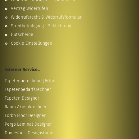
Vertrag Widerrufen
Widerrufsrecht & Widerrufsformular
Streitbeteiligung - Schlichtung
Gutscheine
Cookie Einstellungen
Externer Service...
Tapetenberechnung Erfurt
Tapetenbedarfsrechner
Tapeten Designer
Raum Akustikrechner
Forbo Floor Designer
Pergo Laminat Designer
Domestic - Designstudio