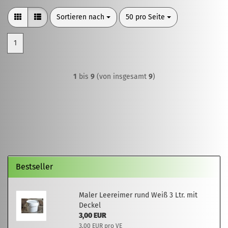
Sortieren nach
pro Seite
Sortieren nach
50 pro Seite
1
1
bis
9
(von insgesamt
9
)
Bestseller
Maler Leereimer rund Weiß 3 Ltr. mit
Deckel
3,00 EUR
3,00 EUR pro VE