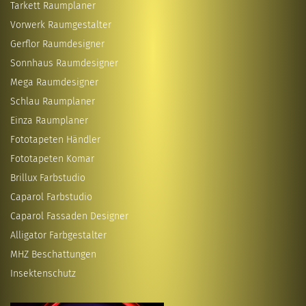
Tarkett Raumplaner
Vorwerk Raumgestalter
Gerflor Raumdesigner
Sonnhaus Raumdesigner
Mega Raumdesigner
Schlau Raumplaner
Einza Raumplaner
Fototapeten Händler
Fototapeten Komar
Brillux Farbstudio
Caparol Farbstudio
Caparol Fassaden Designer
Alligator Farbgestalter
MHZ Beschattungen
Insektenschutz