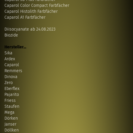
Caparol Color Compact Farbfächer
Caparol Histolith Farbfächer
Caparol A1 Farbfächer
Diisocyanate ab 24.08.2023
Biozide
Hersteller...
Sika
Ardex
Caparol
Remmers
Dinova
Zero
Eberflex
Pajarito
Friess
Staufen
Mega
Dörken
Janser
Döllken