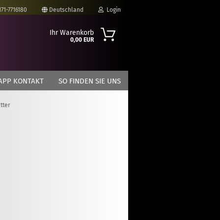
171-7716180
Deutschland
Login
Ihr Warenkorb
0,00 EUR
-Mail
APP KONTAKT
SO FINDEN SIE UNS
asswort
tter
to erstellen
swort vergessen?