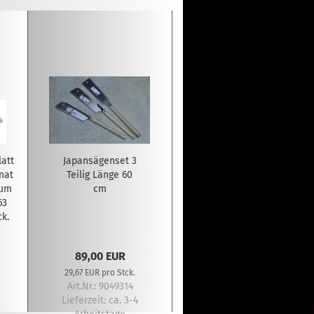
att
Japansägenset 3
nat
Teilig Länge 60
ium
cm
63
ck.
89,00 EUR
29,67 EUR pro Stck.
Art.Nr.: 9049314
Lieferzeit:
ca. 3-4