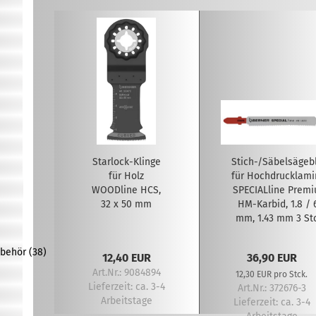
Starlock-Klinge
Stich-/Säbelsägebl
für Holz
für Hochdrucklami
WOODline HCS,
SPECIALline Prem
32 x 50 mm
HM-Karbid, 1.8 / 
mm, 1.43 mm 3 St
behör (38)
12,40 EUR
36,90 EUR
Art.Nr.: 9084894
12,30 EUR pro Stck.
Lieferzeit:
ca. 3-4
Art.Nr.: 372676-3
Arbeitstage
Lieferzeit:
ca. 3-4