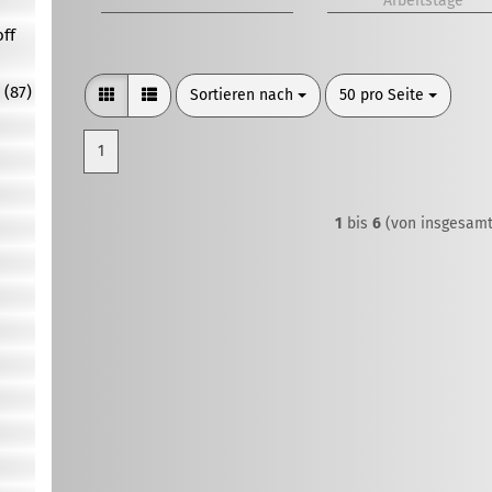
Arbeitstage
off
 (87)
Sortieren nach
pro Seite
Sortieren nach
50 pro Seite
1
1
bis
6
(von insgesam