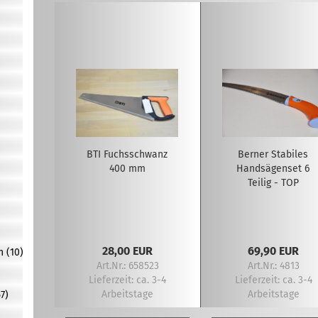
BTI Fuchsschwanz
Berner Stabiles
400 mm
Handsägenset 6
Teilig - TOP
28,00 EUR
69,90 EUR
n (10)
Art.Nr.: 658523
Art.Nr.: 4813
Lieferzeit:
ca. 3-4
Lieferzeit:
ca. 3-4
Arbeitstage
Arbeitstage
7)