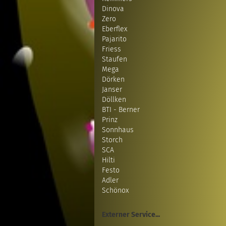
Dinova
Zero
Eberflex
Pajarito
Friess
Staufen
Mega
Dörken
Janser
Döllken
BTI - Berner
Prinz
Sonnhaus
Storch
SCA
Hilti
Festo
Adler
Schönox
Externer Service...