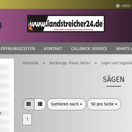
+49(0) 
Lieferland
Suche...
E
ÖFFNUNGSZEITEN
KONTAKT
CALLBACK SERVICE
WHATS 
P
»
»
Startseite
Werkzeuge, Pinsel, Roller
Sägen und Sägeblä
SÄGEN
Kon
Pas
Sortieren nach
pro Seite
Sortieren nach
50 pro Seite
n
1