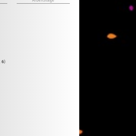
Arbeitstage
t
6
)