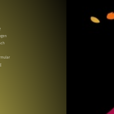
z
ngen
sch
rmular
g