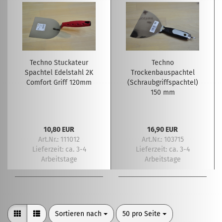
Techno Stuckateur
Techno
Spachtel Edelstahl 2K
Trockenbauspachtel
Comfort Griff 120mm
(Schraubgriffspachtel)
150 mm
10,80 EUR
16,90 EUR
Art.Nr.: 111012
Art.Nr.: 103715
Lieferzeit:
ca. 3-4
Lieferzeit:
ca. 3-4
Arbeitstage
Arbeitstage
Sortieren nach
pro Seite
Sortieren nach
50 pro Seite