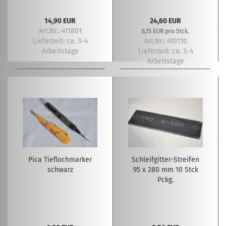
14,90 EUR
24,60 EUR
Art.Nr.: 411801
6,15 EUR pro Stck.
Lieferzeit:
ca. 3-4
Art.Nr.: 410110
Arbeitstage
Lieferzeit:
ca. 3-4
Arbeitstage
Pica Tieflochmarker
Schleifgitter-Streifen
schwarz
95 x 280 mm 10 Stck
Pckg.