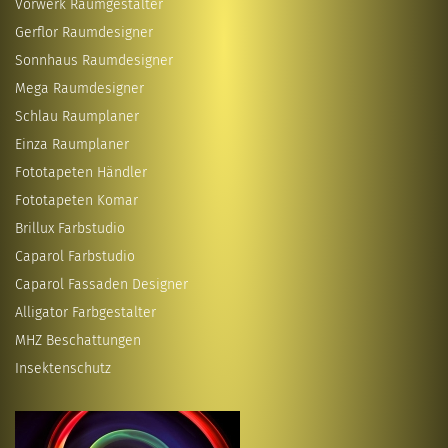
Vorwerk Raumgestalter
Gerflor Raumdesigner
Sonnhaus Raumdesigner
Mega Raumdesigner
Schlau Raumplaner
Einza Raumplaner
Fototapeten Händler
Fototapeten Komar
Brillux Farbstudio
Caparol Farbstudio
Caparol Fassaden Designer
Alligator Farbgestalter
MHZ Beschattungen
Insektenschutz