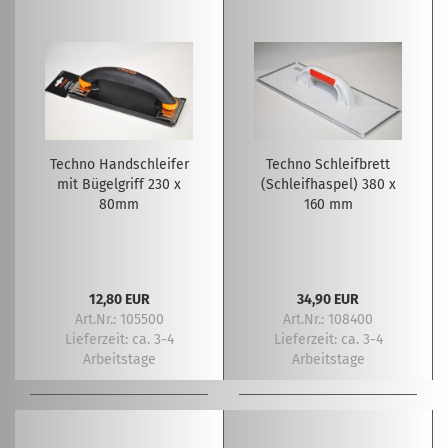
Techno Handschleifer
Techno Schleifbrett
mit Bügelgriff 230 x
(Schleifhaspel) 380 x
80mm
160 mm
12,80 EUR
34,90 EUR
Art.Nr.: 105500
Art.Nr.: 108400
Lieferzeit:
ca. 3-4
Lieferzeit:
ca. 3-4
Arbeitstage
Arbeitstage