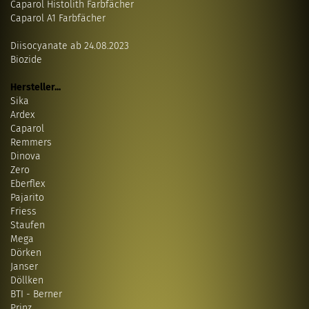
Caparol Histolith Farbfächer
Caparol A1 Farbfächer
Diisocyanate ab 24.08.2023
Biozide
Hersteller...
Sika
Ardex
Caparol
Remmers
Dinova
Zero
Eberflex
Pajarito
Friess
Staufen
Mega
Dörken
Janser
Döllken
BTI - Berner
Prinz