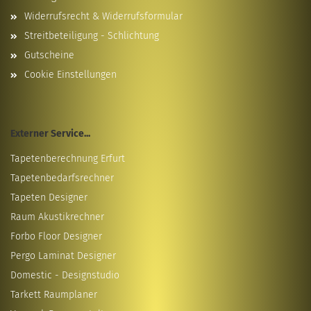
Widerrufsrecht & Widerrufsformular
Streitbeteiligung - Schlichtung
Gutscheine
Cookie Einstellungen
Externer Service...
Tapetenberechnung Erfurt
Tapetenbedarfsrechner
Tapeten Designer
Raum Akustikrechner
Forbo Floor Designer
Pergo Laminat Designer
Domestic - Designstudio
Tarkett Raumplaner