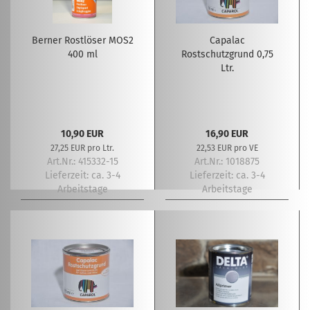
Berner Rostlöser MOS2
Capalac
400 ml
Rostschutzgrund 0,75
Ltr.
10,90 EUR
16,90 EUR
27,25 EUR pro Ltr.
22,53 EUR pro VE
Art.Nr.: 415332-15
Art.Nr.: 1018875
Lieferzeit:
ca. 3-4
Lieferzeit:
ca. 3-4
Arbeitstage
Arbeitstage