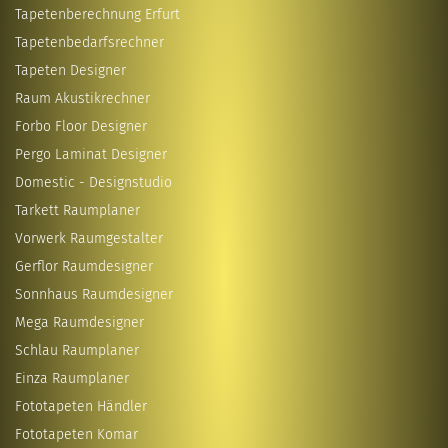
Tapetenberechnung Erfurt
Tapetenbedarfsrechner
Tapeten Designer
Raum Akustikrechner
Forbo Floor Designer
Pergo Laminat Designer
Domestic - Designstudio
Tarkett Raumplaner
Vorwerk Raumgestalter
Gerflor Raumdesigner
Sonnhaus Raumdesigner
Mega Raumdesigner
Schlau Raumplaner
Einza Raumplaner
Fototapeten Händler
Fototapeten Komar