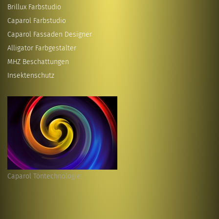
Brillux Farbstudio
Caparol Farbstudio
Caparol Fassaden Designer
Alligator Farbgestalter
MHZ Beschattungen
Insektenschutz
Caparol Töntechnologie