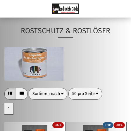
ROSTSCHUTZ & ROSTLÖSER
Sortieren nach
pro Seite
Sortieren nach
50 pro Seite
1
-26%
TOP
-10%