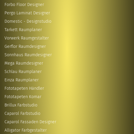
Forbo Floor Designer
Pergo Laminat Designer
Domestic - Designstudio
Tarkett Raumplaner
Vorwerk Raumgestalter
Gerflor Raumdesigner
Sonnhaus Raumdesigner
Mega Raumdesigner
Schlau Raumplaner
Einza Raumplaner
Fototapeten Händler
Fototapeten Komar
Brillux Farbstudio
Caparol Farbstudio
Caparol Fassaden Designer
Alligator Farbgestalter