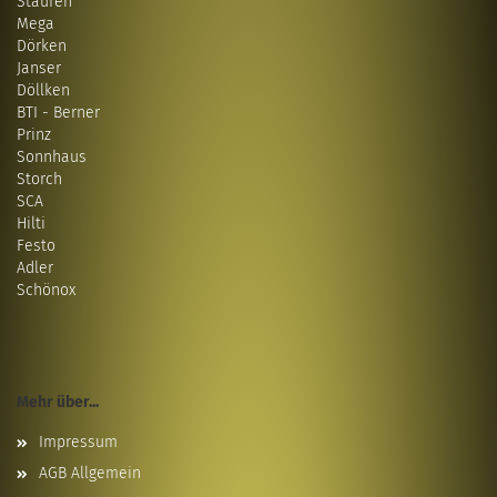
Staufen
Mega
Dörken
Janser
Döllken
BTI - Berner
Prinz
Sonnhaus
Storch
SCA
Hilti
Festo
Adler
Schönox
Mehr über...
Impressum
AGB Allgemein