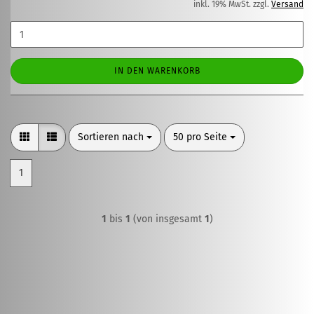
inkl. 19% MwSt. zzgl.
Versand
IN DEN WARENKORB
Sortieren nach
pro Seite
Sortieren nach
50 pro Seite
1
1
bis
1
(von insgesamt
1
)