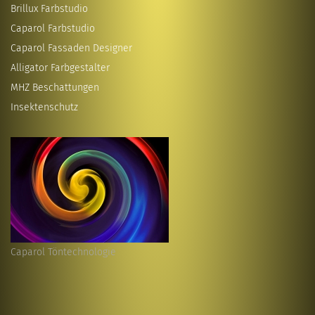
Brillux Farbstudio
Caparol Farbstudio
Caparol Fassaden Designer
Alligator Farbgestalter
MHZ Beschattungen
Insektenschutz
Caparol Töntechnologie