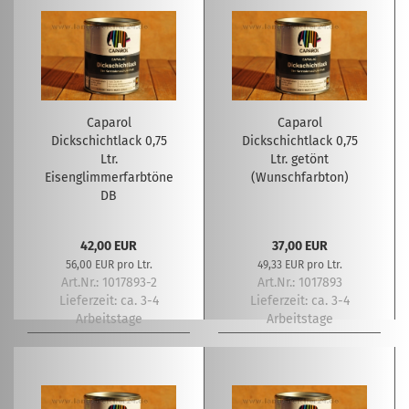
Caparol
Caparol
Dickschichtlack 0,75
Dickschichtlack 0,75
Ltr.
Ltr. getönt
Eisenglimmerfarbtöne
(Wunschfarbton)
DB
42,00 EUR
37,00 EUR
56,00 EUR pro Ltr.
49,33 EUR pro Ltr.
Art.Nr.: 1017893-2
Art.Nr.: 1017893
Lieferzeit:
ca. 3-4
Lieferzeit:
ca. 3-4
Arbeitstage
Arbeitstage