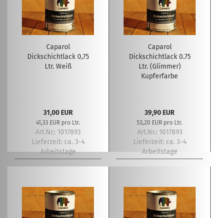
Caparol
Caparol
Dickschichtlack 0,75
Dickschichtlack 0.75
Ltr. Weiß
Ltr. (Glimmer)
Kupferfarbe
31,00 EUR
39,90 EUR
41,33 EUR pro Ltr.
53,20 EUR pro Ltr.
Art.Nr.: 1017893
Art.Nr.: 1017893
Lieferzeit:
ca. 3-4
Lieferzeit:
ca. 3-4
Arbeitstage
Arbeitstage