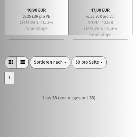
10,90 EUR
17,00 EUR
27,25 EUR pro VE
42,50 EUR pro Ltr.
Lieferzeit:
ca. 3-4
Art.Nr.: 40388
Arbeitstage
Lieferzeit:
ca. 3-4
Arbeitstage
Sortieren nach
pro Seite
Sortieren nach
50 pro Seite
1
1
bis
38
(von insgesamt
38
)