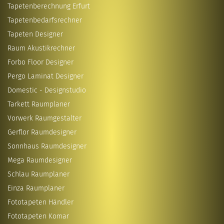
Tapetenberechnung Erfurt
Tapetenbedarfsrechner
Tapeten Designer
Raum Akustikrechner
Forbo Floor Designer
Pergo Laminat Designer
Domestic - Designstudio
Tarkett Raumplaner
Vorwerk Raumgestalter
Gerflor Raumdesigner
Sonnhaus Raumdesigner
Mega Raumdesigner
Schlau Raumplaner
Einza Raumplaner
Fototapeten Händler
Fototapeten Komar