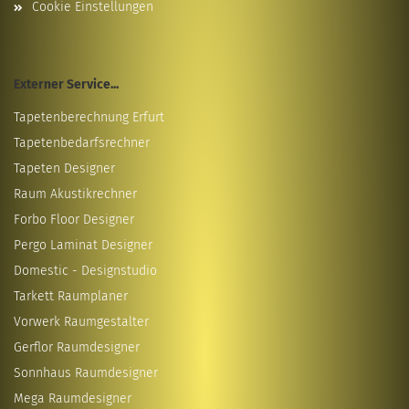
Cookie Einstellungen
Externer Service...
Tapetenberechnung Erfurt
Tapetenbedarfsrechner
Tapeten Designer
Raum Akustikrechner
Forbo Floor Designer
Pergo Laminat Designer
Domestic - Designstudio
Tarkett Raumplaner
Vorwerk Raumgestalter
Gerflor Raumdesigner
Sonnhaus Raumdesigner
Mega Raumdesigner