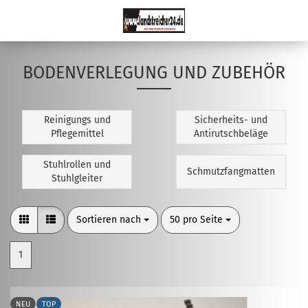
BODENVERLEGUNG UND ZUBEHÖR
Reinigungs und
Sicherheits- und
Pflegemittel
Antirutschbeläge
Stuhlrollen und
Schmutzfangmatten
Stuhlgleiter
Sortieren nach
pro Seite
Sortieren nach
50 pro Seite
1
NEU
TOP