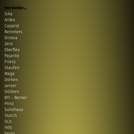
Hersteller...
Sika
Ardex
Caparol
Remmers
Dinova
Zero
Eberflex
Pajarito
Friess
Staufen
Mega
Dörken
Janser
Döllken
BTI - Berner
Prinz
Sonnhaus
Storch
SCA
Hilti
Festo