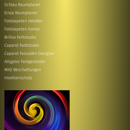
Schlau Raumplaner
Einza Raumplaner
Fototapeten Händler
Fototapeten Komar
Brillux Farbstudio
Caparol Farbstudio
Caparol Fassaden Designer
Alligator Farbgestalter
MHZ Beschattungen
Insektenschutz