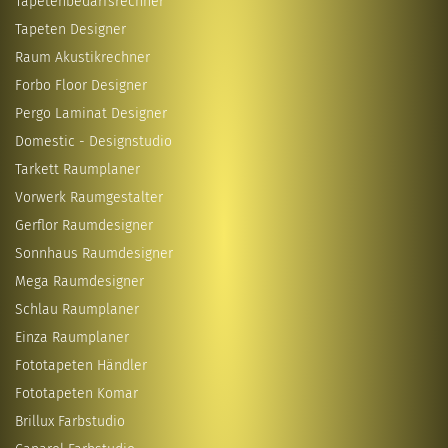
Tapetenbedarfsrechner
Tapeten Designer
Raum Akustikrechner
Forbo Floor Designer
Pergo Laminat Designer
Domestic - Designstudio
Tarkett Raumplaner
Vorwerk Raumgestalter
Gerflor Raumdesigner
Sonnhaus Raumdesigner
Mega Raumdesigner
Schlau Raumplaner
Einza Raumplaner
Fototapeten Händler
Fototapeten Komar
Brillux Farbstudio