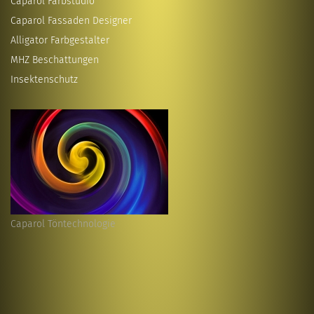
Caparol Farbstudio
Caparol Fassaden Designer
Alligator Farbgestalter
MHZ Beschattungen
Insektenschutz
Caparol Töntechnologie