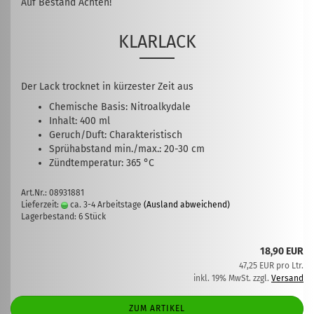
Auf Bestand Achten!
KLARLACK
Der Lack trocknet in kürzester Zeit aus
Chemische Basis: Nitroalkydale
Inhalt: 400 ml
Geruch/Duft: Charakteristisch
Sprühabstand min./max.: 20-30 cm
Zündtemperatur: 365 °C
Art.Nr.: 08931881
Lieferzeit:
ca. 3-4 Arbeitstage
(Ausland abweichend)
Lagerbestand: 6 Stück
18,90 EUR
47,25 EUR pro Ltr.
inkl. 19% MwSt. zzgl.
Versand
ZUM ARTIKEL