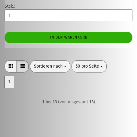
Stck.:
IN DEN WARENKORB
Sortieren nach
pro Seite
Sortieren nach
50 pro Seite
1
1
bis
13
(von insgesamt
13
)