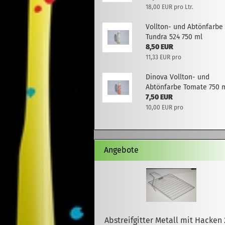
18,00 EUR pro Ltr.
Vollton- und Abtönfarbe
Tundra 524 750 ml
8,50 EUR
11,33 EUR pro
Dinova Vollton- und
Abtönfarbe Tomate 750 
7,50 EUR
10,00 EUR pro
Angebote
Abstreifgitter Metall mit Hacken 