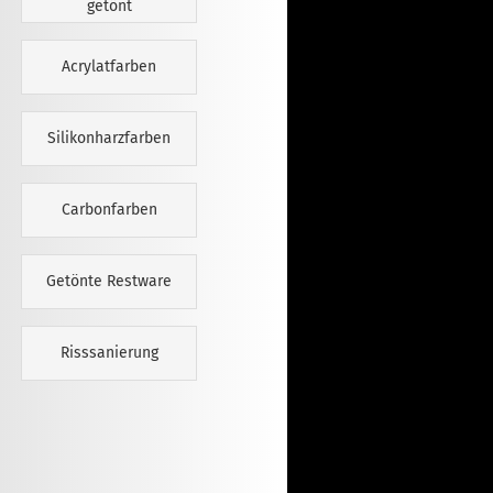
getönt
Acrylatfarben
Silikonharzfarben
Carbonfarben
Getönte Restware
Risssanierung