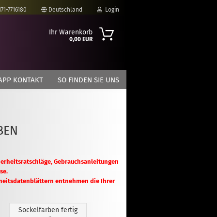
171-7716180
Deutschland
Login
Ihr Warenkorb
0,00 EUR
-Mail
APP KONTAKT
SO FINDEN SIE UNS
asswort
BEN
to erstellen
swort vergessen?
herheitsratschläge, Gebrauchsanleitungen
se.
heitsdatenblättern entnehmen die Ihrer
.
Sockelfarben fertig