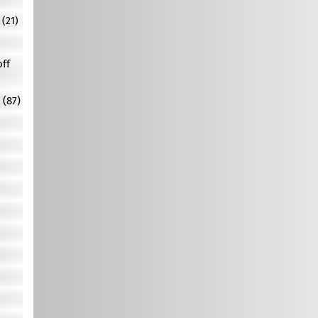
(21)
off
 (87)