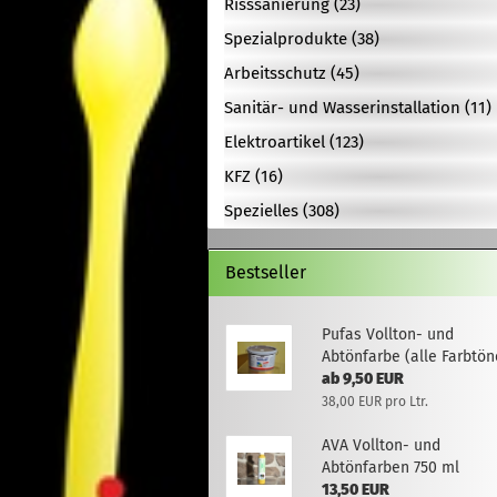
Risssanierung (23)
Spezialprodukte (38)
Arbeitsschutz (45)
Sanitär- und Wasserinstallation (11)
Elektroartikel (123)
KFZ (16)
Spezielles (308)
Bestseller
Pufas Vollton- und
Abtönfarbe (alle Farbtön
ab 9,50 EUR
38,00 EUR pro Ltr.
AVA Vollton- und
Abtönfarben 750 ml
13,50 EUR