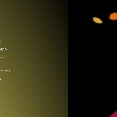
z
ngen
sch
rmular
g