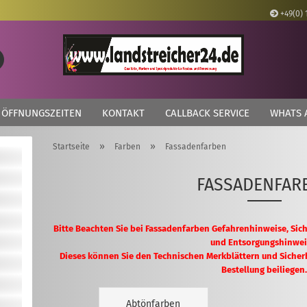
+49(0) 
Lieferland
Suche...
E
ÖFFNUNGSZEITEN
KONTAKT
CALLBACK SERVICE
WHATS 
P
»
»
Startseite
Farben
Fassadenfarben
FASSADENFAR
Kon
Pas
Bitte Beachten Sie bei Fassadenfarben Gefahrenhinweise, Sic
und Entsorgungshinwei
Dieses können Sie den Technischen Merkblättern und Sicher
Bestellung beiliegen
Abtönfarben