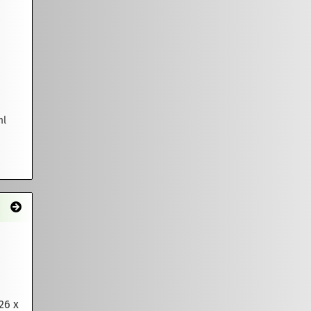
ml
26 x