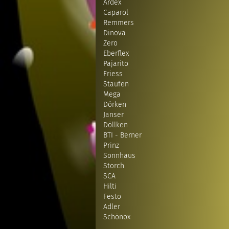
Ardex
Caparol
Remmers
Dinova
Zero
Eberflex
Pajarito
Friess
Staufen
Mega
Dörken
Janser
Döllken
BTI - Berner
Prinz
Sonnhaus
Storch
SCA
Hilti
Festo
Adler
Schönox