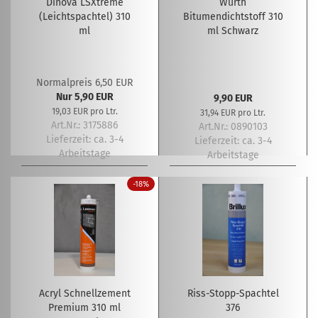
Dinova LSXtreme
Würth
(Leichtspachtel) 310
Bitumendichtstoff 310
ml
ml Schwarz
Normalpreis 6,50 EUR
Nur 5,90 EUR
9,90 EUR
19,03 EUR pro Ltr.
31,94 EUR pro Ltr.
Art.Nr.: 3175886
Art.Nr.: 0890103
Lieferzeit:
ca. 3-4
Lieferzeit:
ca. 3-4
Arbeitstage
Arbeitstage
-18%
Acryl Schnellzement
Riss-Stopp-Spachtel
Premium 310 ml
376