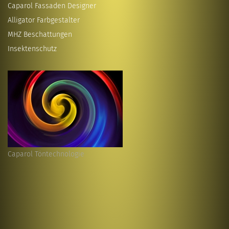
Caparol Fassaden Designer
Alligator Farbgestalter
MHZ Beschattungen
Insektenschutz
Caparol Töntechnologie