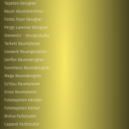
Tapeten Designer
Raum Akustikrechner
Forbo Floor Designer
Pergo Laminat Designer
Domestic - Designstudio
Tarkett Raumplaner
Vorwerk Raumgestalter
Gerflor Raumdesigner
Sonnhaus Raumdesigner
Mega Raumdesigner
Schlau Raumplaner
Einza Raumplaner
Fototapeten Händler
Fototapeten Komar
Brillux Farbstudio
Caparol Farbstudio