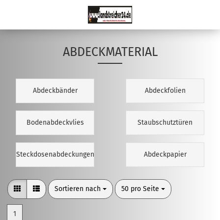
ABDECKMATERIAL
Abdeckbänder
Abdeckfolien
Bodenabdeckvlies
Staubschutztüren
Steckdosenabdeckungen
Abdeckpapier
Sortieren nach
pro Seite
Sortieren nach
50 pro Seite
1