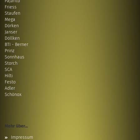
Pajarito
Friess
Staufen
Mega
Dörken
Janser
Döllken
BTI - Berner
Prinz
Sonnhaus
Storch
SCA
Hilti
Festo
Adler
Schönox
Mehr über...
Impressum