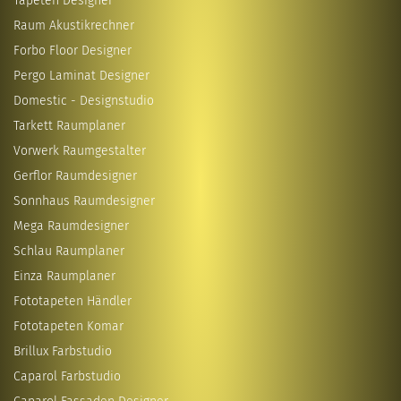
Tapeten Designer
Raum Akustikrechner
Forbo Floor Designer
Pergo Laminat Designer
Domestic - Designstudio
Tarkett Raumplaner
Vorwerk Raumgestalter
Gerflor Raumdesigner
Sonnhaus Raumdesigner
Mega Raumdesigner
Schlau Raumplaner
Einza Raumplaner
Fototapeten Händler
Fototapeten Komar
Brillux Farbstudio
Caparol Farbstudio