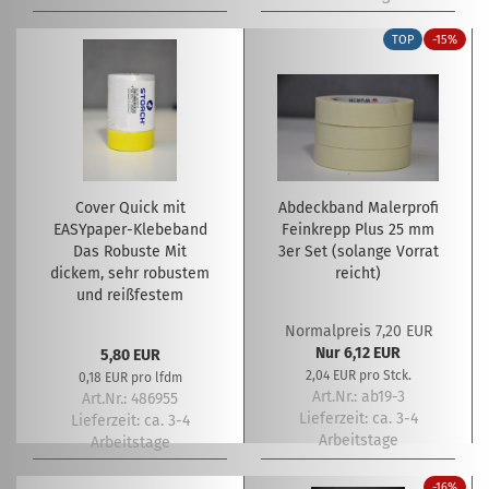
TOP
-15%
Cover Quick mit
Abdeckband Malerprofi
EASYpaper-Klebeband
Feinkrepp Plus 25 mm
Das Robuste Mit
3er Set (solange Vorrat
dickem, sehr robustem
reicht)
und reißfestem
Feinkreppklebeband.
Normalpreis 7,20 EUR
55 cm breite
Nur 6,12 EUR
5,80 EUR
2,04 EUR pro Stck.
0,18 EUR pro lfdm
Art.Nr.: ab19-3
Art.Nr.: 486955
Lieferzeit:
ca. 3-4
Lieferzeit:
ca. 3-4
Arbeitstage
Arbeitstage
-16%