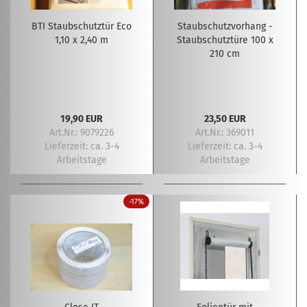
BTI Staubschutztür Eco
Staubschutzvorhang -
1,10 x 2,40 m
Staubschutztüre 100 x
210 cm
19,90 EUR
23,50 EUR
Art.Nr.: 9079226
Art.Nr.: 369011
Lieferzeit:
ca. 3-4
Lieferzeit:
ca. 3-4
Arbeitstage
Arbeitstage
-17%