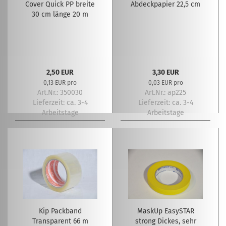
Cover Quick PP breite
Abdeckpapier 22,5 cm
30 cm länge 20 m
2,50 EUR
3,30 EUR
0,13 EUR pro
0,03 EUR pro
Art.Nr.: 350030
Art.Nr.: ap225
Lieferzeit:
ca. 3-4
Lieferzeit:
ca. 3-4
Arbeitstage
Arbeitstage
Kip Packband
MaskUp EasySTAR
Transparent 66 m
strong Dickes, sehr