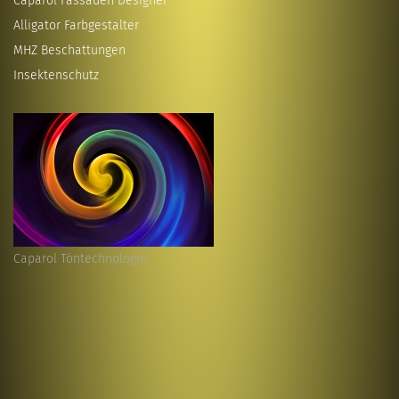
Caparol Fassaden Designer
Alligator Farbgestalter
MHZ Beschattungen
Insektenschutz
Caparol Töntechnologie