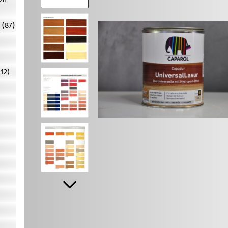
 (87)
12)