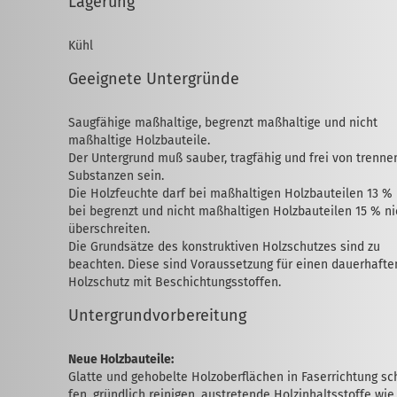
Lagerung
Kühl
Geeignete Untergründe
Saugfähige maßhaltige, begrenzt maßhaltige und nicht
maßhaltige Holzbauteile.
Der Unter­­­grund muß sauber, tragfähig und frei von tren­n
Substanzen sein.
Die Holzfeuchte darf bei maßhaltigen Holz­bau­teilen 13 %
bei begrenzt und nicht maß­haltigen Holzbauteilen 15 % ni
über­schreiten.
Die Grundsätze des konstruktiven Holzschut­zes sind zu
beachten. Diese sind Vor­aus­setzung für einen dauerhafte
Holzschutz mit Beschichtungsstoffen.
Untergrundvorbereitung
Neue Holzbauteile:
Glatte und gehobelte Holzoberflächen in Faserrichtung sch
fen, gründlich reinigen, austretende Holzinhaltsstoffe wie 