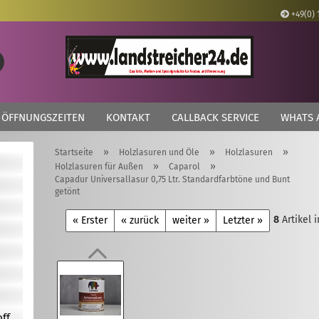
+49(0) 
Lieferland
Suche...
E
ÖFFNUNGSZEITEN
KONTAKT
CALLBACK SERVICE
WHATS 
P
»
»
»
Startseite
Holzlasuren und Öle
Holzlasuren
»
»
Holzlasuren für Außen
Caparol
Capadur Universallasur 0,75 Ltr. Standardfarbtöne und Bunt
getönt
Kon
8
Artikel 
« Erster
« zurück
weiter »
Letzter »
Pas
off