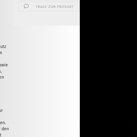
FRAGE ZUM PRODUKT
hutz
on
sowie
,
en
ur
ten.
r den
t