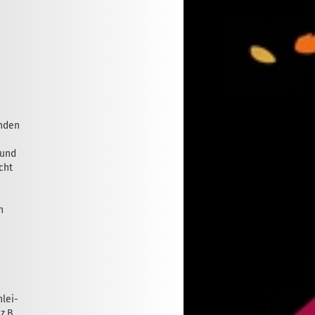
enden
 und
cht
n
lei­­
z.B.