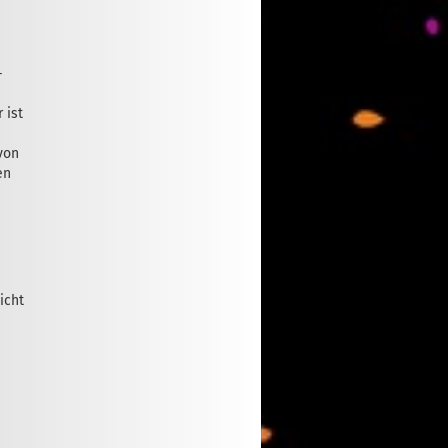
­
 ist
von
en
nicht