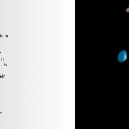
ie in
h
ess-
 als
kein
he