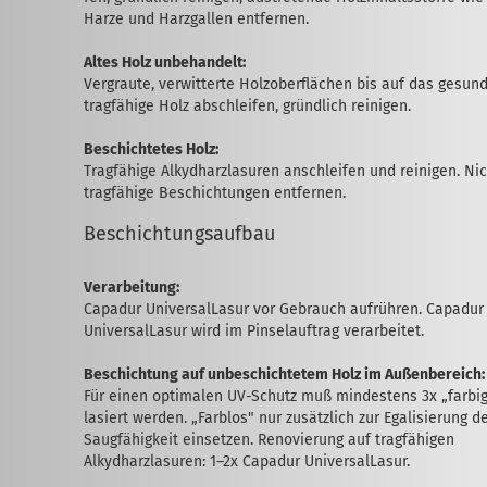
Harze und Harz­gallen entfernen.
Altes Holz unbehandelt:
Vergraute, verwitterte Holzoberflächen bis auf das gesund
tragfähige Holz ab­schlei­fen, gründlich reinigen.
Beschichtetes Holz:
Tragfähige Alkydharzlasuren anschleifen und reinigen. Ni
tragfähige Beschichtungen entfernen.
Beschichtungsaufbau
Verarbeitung:
Capadur UniversalLasur vor Gebrauch auf­rühren. Capadur
UniversalLasur wird im Pinsel­auf­trag verarbeitet.
Beschichtung auf unbeschichtetem Holz im Außenbereich:
Für einen optimalen UV-Schutz muß mindestens 3x „farbi
lasiert werden. „Farblos" nur zusätzlich zur Egalisierung d
Saugfähigkeit einsetzen. Renovierung auf tragfähigen
Alkydharzlasuren: 1–2x Capadur UniversalLasur.