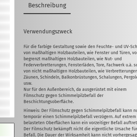
Beschreibung
Verwendungszweck
Für die farbige Gestaltung sowie den Feuchte- und UV-Sc
von maßhaltigen Holzbauteilen, wie Fenster und Türen, v
begrenzt maßhaltigen Holz­bau­teilen, wie Nut- und
Federverbrette­rungen, Fensterläden, Tore, Fachwerk u.ä. 
von nicht maßhaltigen Holzbauteilen, wie Verbretterungen
Zäunen, Schindeln, Balkonbrüstungen, Schalungen, Pergol
usw.
Nur für den Außenbereich, da ausgerüstet mit einem
Filmschutz gegen Schimmelpilzbefall der
Beschichtungsoberfläche.
Hinweis: Der Filmschutz gegen Schimmelpilzbefall kann n
temporär einen Schimmelpilzbefall verzögern. Auf extrem
belasteten Oberflächen kann ein vorzeitiger Befall auftre
Der Filmschutz bekämpft nicht die eigentliche Ursache fü
Befall. Die Dauer der Wirksamheit kann nicht vorhergesag