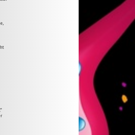
e,
cht
g"
er