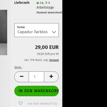
Lieferzeit:
ca. 3-4
Arbeitstage
(Ausland abweichend)
Farbe:
29,00 EUR
29,00 EUR pro VE
inkl. 19% MwSt. zzgl.
Versand
Stck.:
Stck.
AUF DEN MERKZETTEL