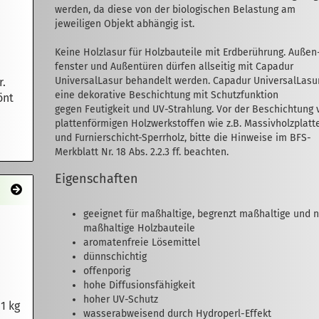
werden, da diese von der biologischen Belastung am
jeweiligen Objekt abhängig ist.
Keine Holz­lasur für Holzbauteile mit Erdberührung. Außen
fenster und Außentüren dürfen all­seitig mit Capadur
UniversalLasur behandelt werden. Capadur UniversalLasur
r.
eine dekorative Beschichtung mit Schutzfunktion
önt
gegen Feutigkeit und UV-Strahlung. Vor der Beschichtung 
plattenförmigen Holzwerkstoffen wie z.B. Massivholzplatt
und Furnierschicht-Sperrholz, bitte die Hinweise im BFS-
Merkblatt Nr. 18 Abs. 2.2.3 ff. beachten.
Eigenschaften
geeignet für maßhaltige, begrenzt maß­­­­­­­­­haltige und 
maßhaltige Holzbau­teile
aromatenfreie Lösemittel
dünnschichtig
offenporig
hohe Diffusionsfähigkeit
hoher UV-Schutz
1 kg
wasserabweisend durch Hydroperl-Effekt