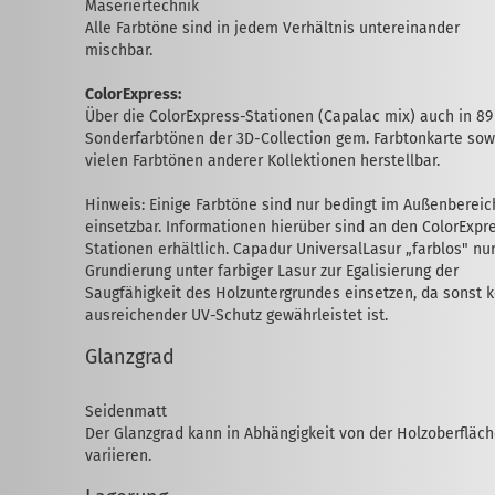
Maseriertechnik
Alle Farbtöne sind in jedem Verhältnis unter­einander
mischbar.
ColorExpress:
Über die ColorExpress-Stationen (Capalac mix) auch in 89
Sonderfarbtönen der 3D-Collection gem. Farbtonkarte sow
vielen Farbtönen anderer Kollektionen her­stellbar.
Hinweis: Einige Farbtöne sind nur bedingt im Außenbereic
einsetzbar. Informationen hierüber sind an den ColorExpr
Statio­nen erhältlich. Capadur UniversalLasur „farblos" nur
Grundierung unter farbiger Lasur zur Egali­sie­rung der
Saugfähigkeit des Holz­unter­­­­­grundes einsetzen, da sonst 
aus­reichen­der UV-Schutz gewährleistet ist.
Glanzgrad
Seidenmatt
Der Glanzgrad kann in Ab­hängigkeit von der Holzoberfläc
variieren.