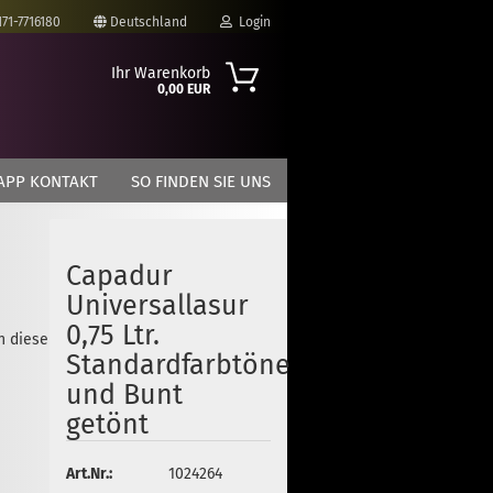
171-7716180
Deutschland
Login
Ihr Warenkorb
0,00 EUR
-Mail
APP KONTAKT
SO FINDEN SIE UNS
asswort
Capadur
Universallasur
to erstellen
0,75 Ltr.
in dieser Kategorie
swort vergessen?
Standardfarbtöne
und Bunt
getönt
Art.Nr.:
1024264