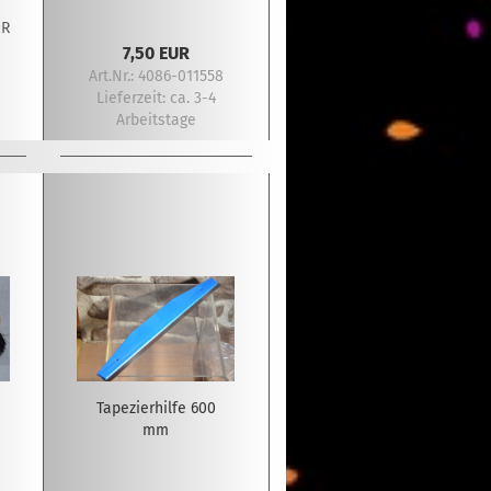
UR
7,50 EUR
Art.Nr.: 4086-011558
Lieferzeit:
ca. 3-4
Arbeitstage
Tapezierhilfe 600
mm