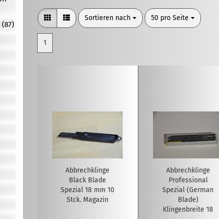
Sortieren nach
pro Seite
Sortieren nach
50 pro Seite
 (87)
1
Abbrechklinge
Abbrechklinge
Black Blade
Professional
Spezial 18 mm 10
Spezial (German
Stck. Magazin
Blade)
Klingenbreite 18