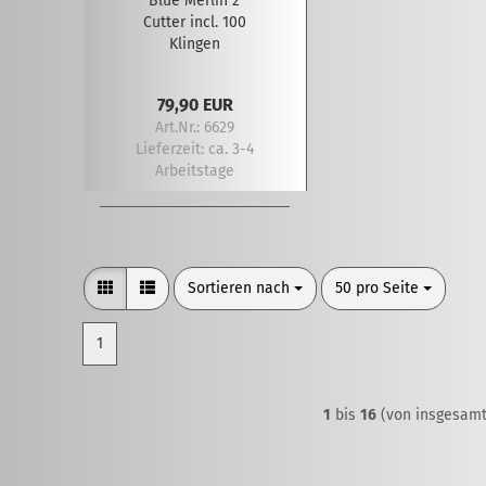
Blue Merlin 2
Cutter incl. 100
Klingen
79,90 EUR
Art.Nr.: 6629
Lieferzeit:
ca. 3-4
Arbeitstage
Sortieren nach
pro Seite
Sortieren nach
50 pro Seite
1
1
bis
16
(von insgesam