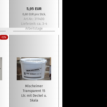
5,95 EUR
0,60 EUR pro Stck.
Art.Nr.: 311400
Lieferzeit:
ca. 3-4
Arbeitstage
-12%
Mischeimer
Transparent 15
Ltr. mit Deckel u.
Skala