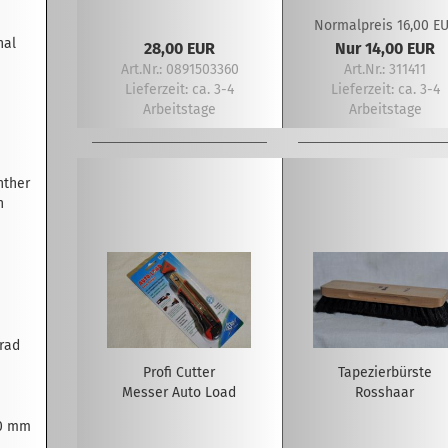
Normalpreis 16,00 E
nal
28,00 EUR
Nur 14,00 EUR
Art.Nr.: 0891503360
Art.Nr.: 311411
Lieferzeit:
ca. 3-4
Lieferzeit:
ca. 3-4
Arbeitstage
Arbeitstage
nther
n
rad
Profi Cutter
Tapezierbürste
Messer Auto Load
Rosshaar
80 mm