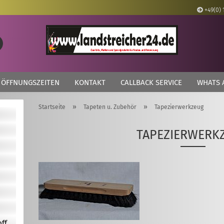
+49(0) 
Lieferland
Suche...
E
ÖFFNUNGSZEITEN
KONTAKT
CALLBACK SERVICE
WHATS 
P
»
»
Startseite
Tapeten u. Zubehör
Tapezierwerkzeug
TAPEZIERWERK
Kon
Pas
off