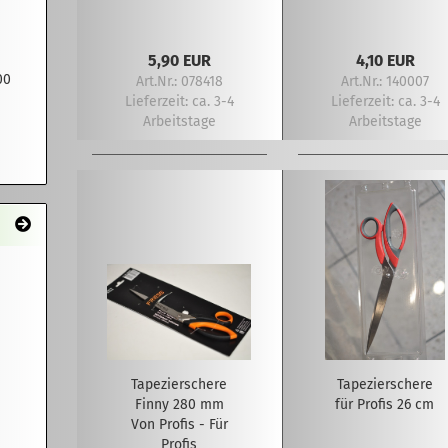
5,90 EUR
4,10 EUR
00
Art.Nr.: 078418
Art.Nr.: 140007
Lieferzeit:
ca. 3-4
Lieferzeit:
ca. 3-4
Arbeitstage
Arbeitstage
Tapezierschere
Tapezierschere
Finny 280 mm
für Profis 26 cm
Von Profis - Für
Profis