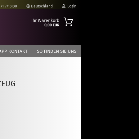
171-7716180
Deutschland
Login
Ihr Warenkorb
0,00 EUR
-Mail
APP KONTAKT
SO FINDEN SIE UNS
asswort
ZEUG
to erstellen
swort vergessen?