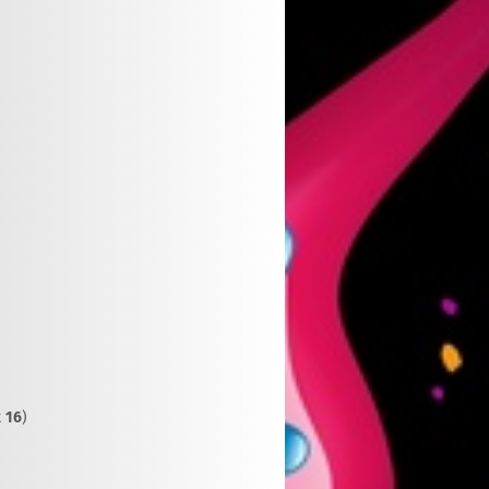
t
16
)