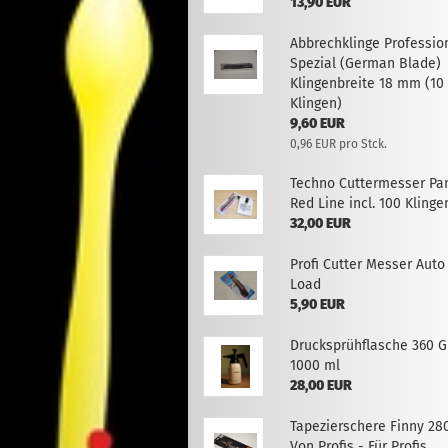
13,90 EUR
Abbrechklinge Professio
Spezial (German Blade)
Klingenbreite 18 mm (10
Klingen)
9,60 EUR
0,96 EUR pro Stck.
Techno Cuttermesser Pa
Red Line incl. 100 Klinge
32,00 EUR
Profi Cutter Messer Auto
Load
5,90 EUR
Drucksprühflasche 360 G
1000 ml
28,00 EUR
Tapezierschere Finny 2
Von Profis - Für Profis