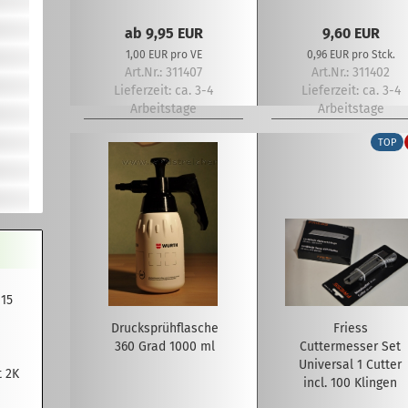
mm (10 Klingen)
ab 9,95 EUR
9,60 EUR
1,00 EUR pro VE
0,96 EUR pro Stck.
Art.Nr.: 311407
Art.Nr.: 311402
Lieferzeit:
ca. 3-4
Lieferzeit:
ca. 3-4
Arbeitstage
Arbeitstage
TOP
 15
Drucksprühflasche
Friess
360 Grad 1000 ml
Cuttermesser Set
Universal 1 Cutter
t 2K
incl. 100 Klingen