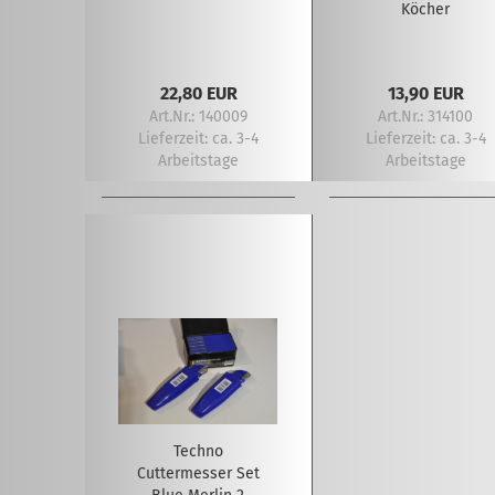
Köcher
22,80 EUR
13,90 EUR
Art.Nr.: 140009
Art.Nr.: 314100
Lieferzeit:
ca. 3-4
Lieferzeit:
ca. 3-4
Arbeitstage
Arbeitstage
Techno
Cuttermesser Set