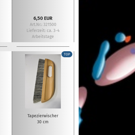
6,50 EUR
Art.Nr.: 321500
Lieferzeit:
ca. 3-4
Arbeitstage
TOP
Tapezierwischer
30 cm