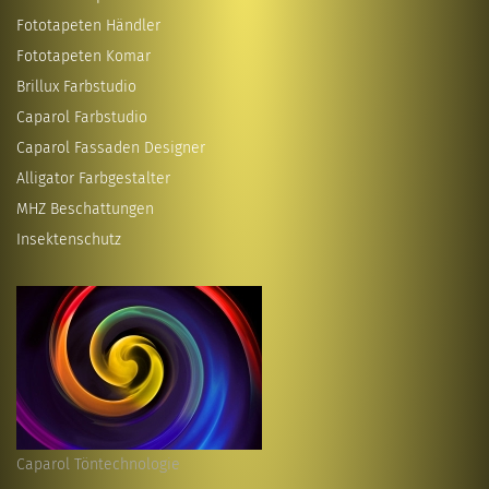
Fototapeten Händler
Fototapeten Komar
Brillux Farbstudio
Caparol Farbstudio
Caparol Fassaden Designer
Alligator Farbgestalter
MHZ Beschattungen
Insektenschutz
Caparol Töntechnologie