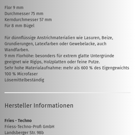
Flor 9 mm
Durchmesser 75 mm
Kerndurchmesser 57 mm
Für 8 mm Bügel
Für dünnflüssige Anstrichmaterialien wie Lasuren, Beize,
Grundierungen, Latexfarben oder Gewebelacke, auch
Wandfarben.
9 mm Florhöhe: besonders für extrem glatte Untergründe
geeignet wie Rigips, Holzplatten oder feine Putze.
Sehr hohe Materialaufnahme: mehr als 600 % des Eigengewichts
100 % Microfaser
Lösemittelbeständig
Hersteller Informationen
Fries - Techno
Friess-Techno-Profi GmbH
Landsberger Str. 98b