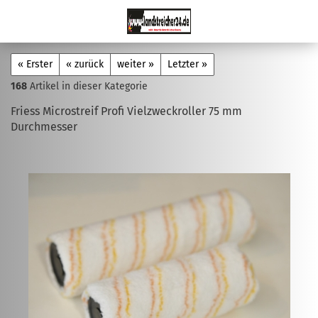
« Erster
« zurück
weiter »
Letzter »
168
Artikel in dieser Kategorie
Friess Microstreif Profi Vielzweckroller 75 mm
Durchmesser