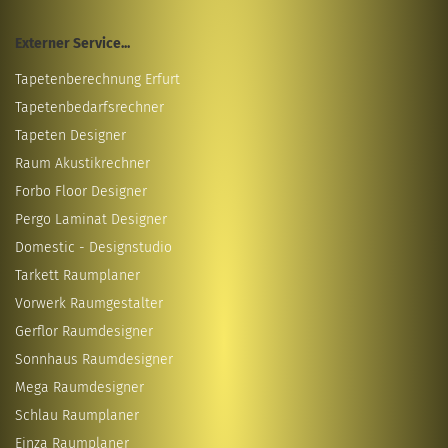
Externer Service...
Tapetenberechnung Erfurt
Tapetenbedarfsrechner
Tapeten Designer
Raum Akustikrechner
Forbo Floor Designer
Pergo Laminat Designer
Domestic - Designstudio
Tarkett Raumplaner
Vorwerk Raumgestalter
Gerflor Raumdesigner
Sonnhaus Raumdesigner
Mega Raumdesigner
Schlau Raumplaner
Einza Raumplaner