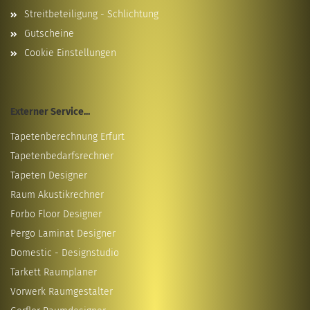
Streitbeteiligung - Schlichtung
Gutscheine
Cookie Einstellungen
Externer Service...
Tapetenberechnung Erfurt
Tapetenbedarfsrechner
Tapeten Designer
Raum Akustikrechner
Forbo Floor Designer
Pergo Laminat Designer
Domestic - Designstudio
Tarkett Raumplaner
Vorwerk Raumgestalter