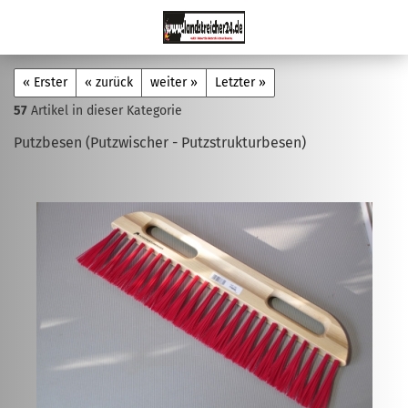
« Erster
« zurück
weiter »
Letzter »
57
Artikel in dieser Kategorie
Putzbesen (Putzwischer - Putzstrukturbesen)