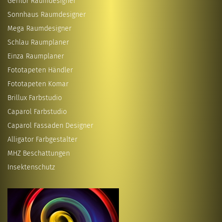
Gerflor Raumdesigner
Sonnhaus Raumdesigner
Mega Raumdesigner
Schlau Raumplaner
Einza Raumplaner
Fototapeten Händler
Fototapeten Komar
Brillux Farbstudio
Caparol Farbstudio
Caparol Fassaden Designer
Alligator Farbgestalter
MHZ Beschattungen
Insektenschutz