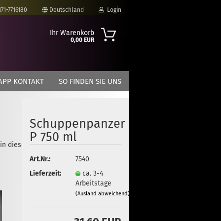
171-7716180
Deutschland
Login
Ihr Warenkorb
0,00 EUR
-Mail
APP KONTAKT
SO FINDEN SIE UNS
asswort
Schuppenpanzer
P 750 ml
 in dieser Kategorie
to erstellen
Art.Nr.:
7540
swort vergessen?
Lieferzeit:
ca. 3-4
Arbeitstage
(Ausland abweichend)