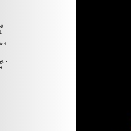
f
ll
,
Wert
t. -
ie
e