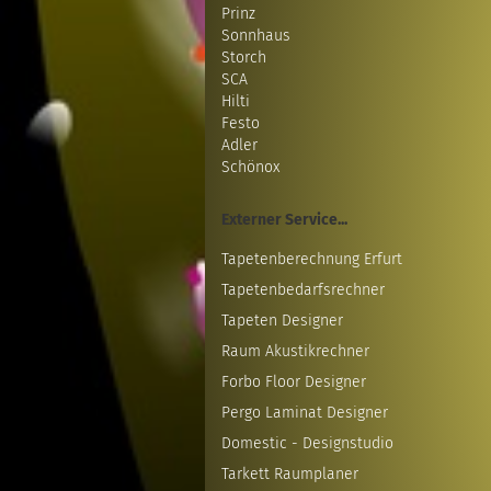
Prinz
Sonnhaus
Storch
SCA
Hilti
Festo
Adler
Schönox
Externer Service...
Tapetenberechnung Erfurt
Tapetenbedarfsrechner
Tapeten Designer
Raum Akustikrechner
Forbo Floor Designer
Pergo Laminat Designer
Domestic - Designstudio
Tarkett Raumplaner