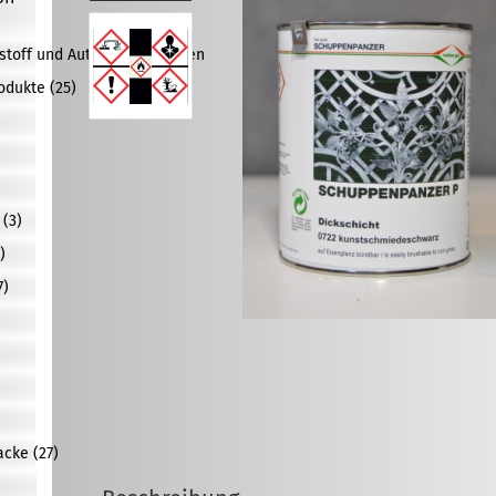
tstoff und Autolacke anzeigen
odukte (25)
(3)
)
7)
)
)
cke (27)