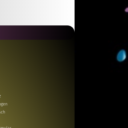
z
ngen
sch