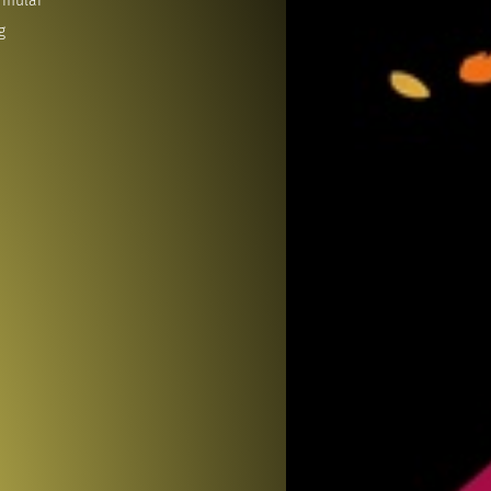
rmular
g