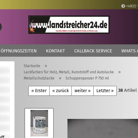
+49(0) 
Lieferland
Suche...
E
ÖFFNUNGSZEITEN
KONTAKT
CALLBACK SERVICE
WHATS 
P
»
Startseite
»
Lackfarben für Holz, Metall, Kunststoff und Autolacke
»
Metallschutzlacke
Schuppenpanzer P 750 ml
38
Artikel
Kon
« Erster
« zurück
weiter »
Letzter »
Pas
off