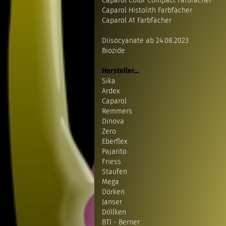
Caparol Color Compact Farbfächer
Caparol Histolith Farbfächer
Caparol A1 Farbfächer
Diisocyanate ab 24.08.2023
Biozide
Hersteller...
Sika
Ardex
Caparol
Remmers
Dinova
Zero
Eberflex
Pajarito
Friess
Staufen
Mega
Dörken
Janser
Döllken
BTI - Berner