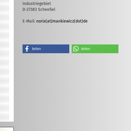
Industriegebiet
D-27383 Scheeßel
E-Mail:
norix
(at)
mankiewicz
(dot)
de
teilen
teilen