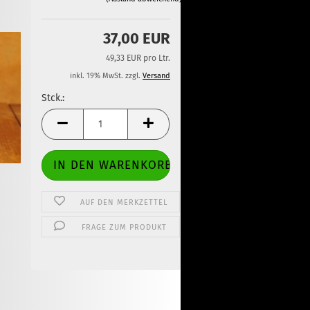
37,00 EUR
49,33 EUR pro Ltr.
inkl. 19% MwSt. zzgl.
Versand
Stck.:
Stck.
AUF DEN MERKZETTEL
FRAGE ZUM PRODUKT