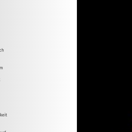
ich
em
k
keit