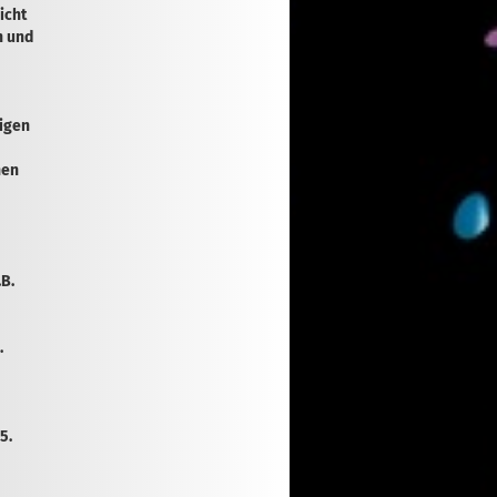
icht
n und
nigen
hen
.B.
.
5.