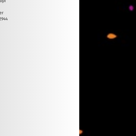
Topf
er
2944