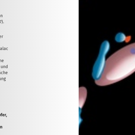
on
7).
er
palac
he
 und
läche
ung
fer,
on