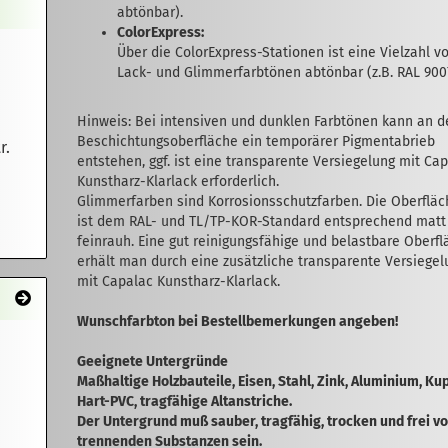
abtönbar).
ColorExpress:
Über die ColorExpress-Stationen ist eine Vielzahl v
Lack- und Glimmer­­farb­tönen abtönbar (z.B. RAL 900
Hinweis: Bei intensiven und dunklen Farb­tönen kann an d
Beschichtungsoberfläche ein temporärer Pigmentabrieb
r.
entstehen, ggf. ist eine transparente Versiegelung mit Ca
Kunstharz-Klarlack erforderlich.
Glimmerfarben sind Korrosionsschutzfarben. Die Oberfläc
ist dem RAL- und TL/TP-KOR-Standard entsprechend matt
fein­rauh. Eine gut reinigungsfähige und belastbare Oberf
erhält man durch eine zusätz­liche transparente Versiegel
mit Capalac Kunst­harz-Klarlack.
Wunschfarbton bei Bestellbemerkungen angeben!
Geeignete Untergründe
Maßhaltige Holz­bauteile, Eisen, Stahl, Zink, Aluminium, Kup
Hart-PVC, tragfähige Altanstriche.
Der Untergrund muß sauber, trag­fähig, trocken und frei v
trennenden Substanzen sein.