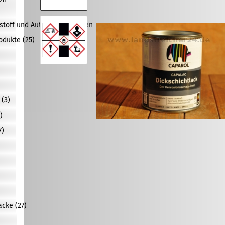
tstoff und Autolacke anzeigen
odukte (25)
(3)
)
7)
)
)
cke (27)