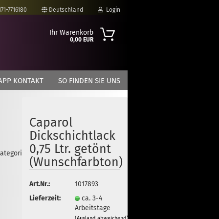
171-7716180
Deutschland
Login
Ihr Warenkorb
0,00 EUR
-Mail
APP KONTAKT
SO FINDEN SIE UNS
asswort
Caparol
Dickschichtlack
to erstellen
0,75 Ltr. getönt
Kategorie
swort vergessen?
(Wunschfarbton)
Art.Nr.:
1017893
Lieferzeit:
ca. 3-4
Arbeitstage
(Ausland abweichend)