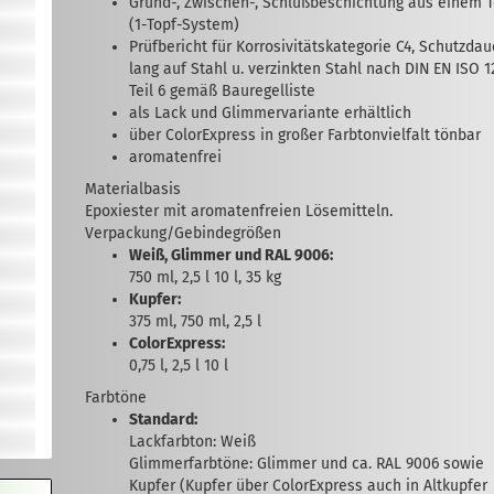
Grund-, Zwischen-, Schlußbeschichtung aus einem 
(1-Topf-System)
Prüfbericht für Korrosivitätskategorie C4, Schutzdau
lang auf Stahl u. verzinkten Stahl nach DIN EN ISO 1
Teil 6 gemäß Bauregelliste
als Lack und Glimmervariante erhältlich
über ColorExpress in großer Farbton­vielfalt tönbar
aromatenfrei
Materialbasis
Epoxiester mit aromatenfreien Lösemitteln.
Verpackung/Gebindegrößen
Weiß, Glimmer und RAL 9006:
750 ml, 2,5 l 10 l, 35 kg
Kupfer:
375 ml, 750 ml, 2,5 l
ColorExpress:
0,75 l, 2,5 l 10 l
Farbtöne
Standard:
Lackfarbton: Weiß
Glimmerfarbtöne: Glimmer und ca. RAL 9006 sowie
Kupfer (Kupfer über ColorExpress auch in Altkupfer