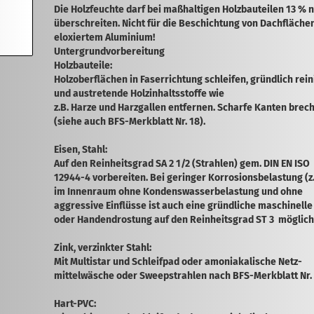
Die Holzfeuchte darf bei maßhaltigen Holz­bauteilen 13 % n
über­schreiten. Nicht für die Beschichtung von Dachfläche
eloxiertem Aluminium!
Untergrundvorbereitung
Holzbauteile:
Holzoberflächen in Faser­richtung schleifen, gründlich rei
und austretende Holzinhaltsstoffe wie
z.B. Harze und Harzgallen entfernen. Scharfe Kanten brec
(siehe auch BFS-Merkblatt Nr. 18).
Eisen, Stahl:
Auf den Rein­heitsgrad SA 2 1/2 (Strahlen) gem. DIN EN ISO
12944-4 vor­bereiten. Bei geringer Korrosions­belastung (z
im Innenraum ohne Kondenswasser­belastung und ohne
aggressive Einflüsse ist auch eine gründliche maschinelle
oder Hand­­endrostung auf den Reinheitsgrad ST 3 möglich
Zink, verzinkter Stahl:
Mit Multistar und Schleifpad oder amoniakalische Netz­­
mittelwäsche oder Sweepstrahlen nach BFS-Merk­­blatt Nr. 
Hart-PVC: