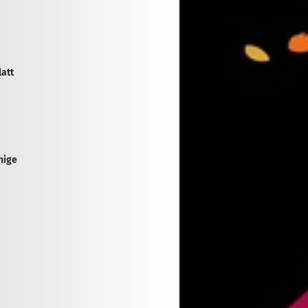
latt
hige