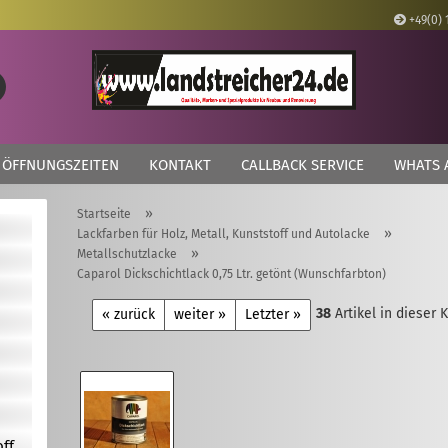
+49(0) 
Lieferland
Suche...
E
ÖFFNUNGSZEITEN
KONTAKT
CALLBACK SERVICE
WHATS 
P
»
Startseite
»
Lackfarben für Holz, Metall, Kunststoff und Autolacke
»
Metallschutzlacke
Caparol Dickschichtlack 0,75 Ltr. getönt (Wunschfarbton)
Kon
38
Artikel in dieser 
« zurück
weiter »
Letzter »
Pas
off