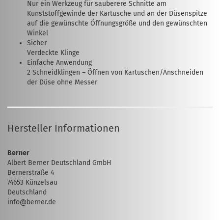
Nur ein Werkzeug für sauberere Schnitte am
Kunststoffgewinde der Kartusche und an der Düsenspitze
auf die gewünschte Öffnungsgröße und den gewünschten
Winkel
Sicher
Verdeckte Klinge
Einfache Anwendung
2 Schneidklingen – Öffnen von Kartuschen/Anschneiden
der Düse ohne Messer
Hersteller Informationen
Berner
Albert Berner Deutschland GmbH
Bernerstraße 4
74653 Künzelsau
Deutschland
info@berner.de