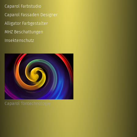
Caparol Farbstudio
Caparol Fassaden Designer
Alligator Farbgestalter
MHZ Beschattungen
Insektenschutz
Caparol Töntechnologie