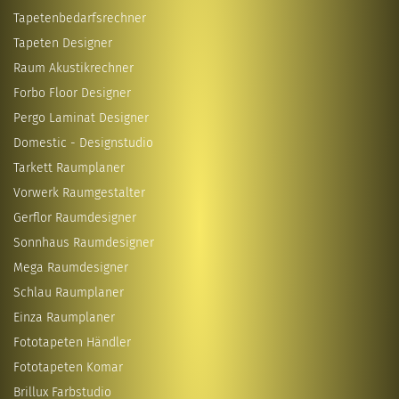
Tapetenbedarfsrechner
Tapeten Designer
Raum Akustikrechner
Forbo Floor Designer
Pergo Laminat Designer
Domestic - Designstudio
Tarkett Raumplaner
Vorwerk Raumgestalter
Gerflor Raumdesigner
Sonnhaus Raumdesigner
Mega Raumdesigner
Schlau Raumplaner
Einza Raumplaner
Fototapeten Händler
Fototapeten Komar
Brillux Farbstudio