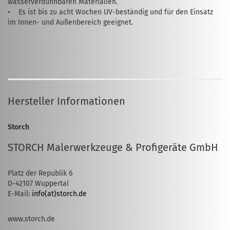
wasserverdünnbaren Materialien.
• Es ist bis zu acht Wochen UV-beständig und für den Einsatz
im Innen- und Außenbereich geeignet.
Hersteller Informationen
Storch
STORCH Malerwerkzeuge & Profigeräte GmbH
Platz der Republik 6
D-42107 Wuppertal
E-Mail:
info(at)storch.de
www.storch.de