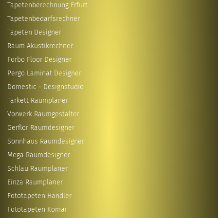
Tapetenberechnung Erfurt
Tapetenbedarfsrechner
Tapeten Designer
Raum Akustikrechner
Forbo Floor Designer
Pergo Laminat Designer
Domestic - Designstudio
Tarkett Raumplaner
Vorwerk Raumgestalter
Gerflor Raumdesigner
Sonnhaus Raumdesigner
Mega Raumdesigner
Schlau Raumplaner
Einza Raumplaner
Fototapeten Händler
Fototapeten Komar