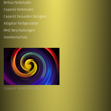
Brillux Farbstudio
Caparol Farbstudio
Caparol Fassaden Designer
Alligator Farbgestalter
MHZ Beschattungen
Insektenschutz
Caparol Töntechnologie