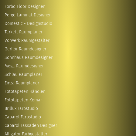
Forbo Floor Designer
Pergo Laminat Designer
Domestic - Designstudio
Tarkett Raumplaner
Vorwerk Raumgestalter
Gerflor Raumdesigner
Sonnhaus Raumdesigner
Mega Raumdesigner
Schlau Raumplaner
Einza Raumplaner
Fototapeten Händler
Fototapeten Komar
Brillux Farbstudio
Caparol Farbstudio
Caparol Fassaden Designer
Alligator Farbgestalter