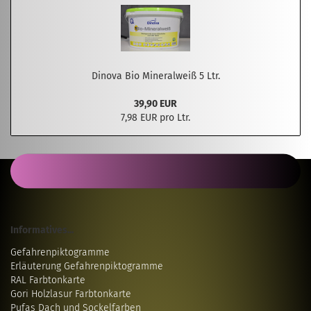
Dinova Bio Mineralweiß 5 Ltr.
39,90 EUR
7,98 EUR pro Ltr.
Informatives...
Gefahrenpiktogramme
Erläuterung Gefahrenpiktogramme
RAL Farbtonkarte
Gori Holzlasur Farbtonkarte
Pufas Dach und Sockelfarben