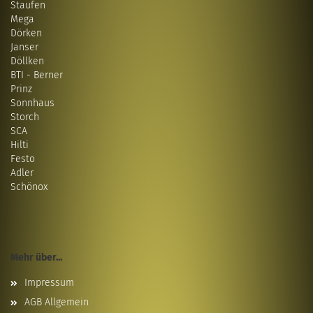
Staufen
Mega
Dörken
Janser
Döllken
BTI - Berner
Prinz
Sonnhaus
Storch
SCA
Hilti
Festo
Adler
Schönox
Mehr über...
Impressum
AGB Allgemein