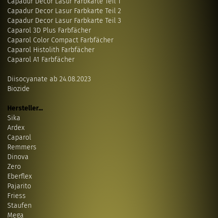
Capadur Decor Lasur Farbkarte Teil 1
Capadur Decor Lasur Farbkarte Teil 2
Capadur Decor Lasur Farbkarte Teil 3
Caparol 3D Plus Farbfächer
Caparol Color Compact Farbfächer
Caparol Histolith Farbfächer
Caparol A1 Farbfächer
Diisocyanate ab 24.08.2023
Biozide
Hersteller...
Sika
Ardex
Caparol
Remmers
Dinova
Zero
Eberflex
Pajarito
Friess
Staufen
Mega