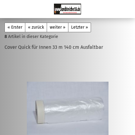
« Erster
« zurück
weiter »
Letzter »
8
Artikel in dieser Kategorie
Cover Quick für Innen 33 m 140 cm Ausfaltbar