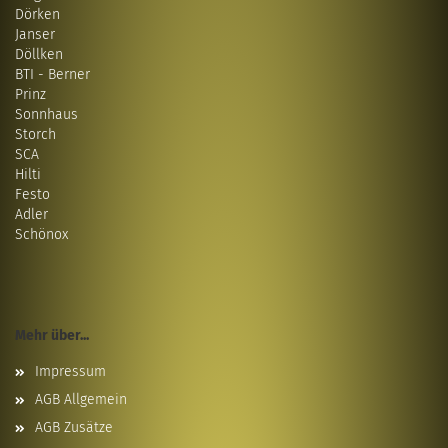
Dörken
Janser
Döllken
BTI - Berner
Prinz
Sonnhaus
Storch
SCA
Hilti
Festo
Adler
Schönox
Mehr über...
Impressum
AGB Allgemein
AGB Zusätze