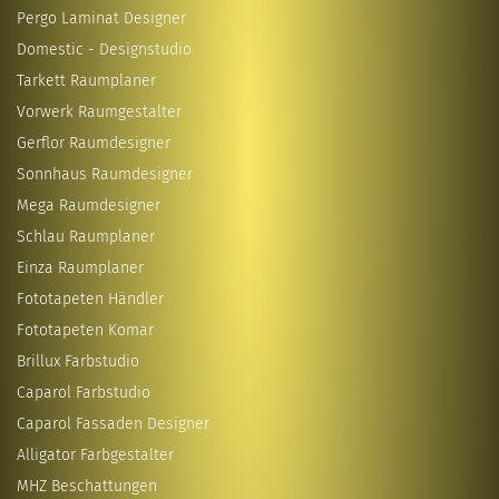
Pergo Laminat Designer
Domestic - Designstudio
Tarkett Raumplaner
Vorwerk Raumgestalter
Gerflor Raumdesigner
Sonnhaus Raumdesigner
Mega Raumdesigner
Schlau Raumplaner
Einza Raumplaner
Fototapeten Händler
Fototapeten Komar
Brillux Farbstudio
Caparol Farbstudio
Caparol Fassaden Designer
Alligator Farbgestalter
MHZ Beschattungen