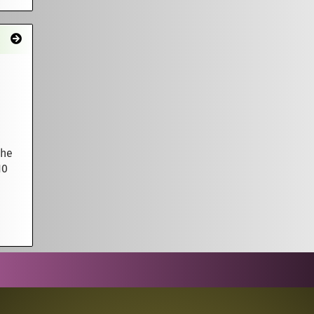
uhe
10