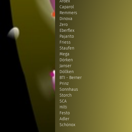
Ardex
Caparol
Remmers
Dinova
Zero
Eberflex
Pajarito
Friess
Staufen
Mega
Dörken
Janser
Döllken
BTI - Berner
Prinz
Sonnhaus
Storch
SCA
Hilti
Festo
Adler
Schönox