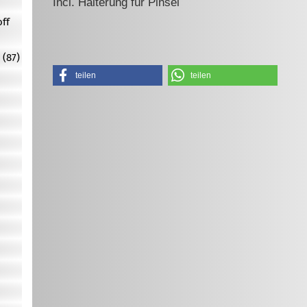
Incl. Halterung für Pinsel
off
 (87)
teilen
teilen