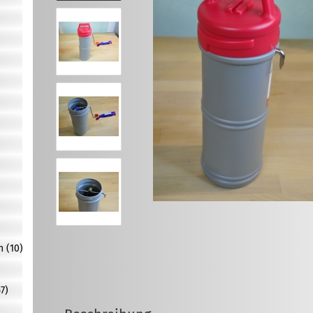
n (10)
7)