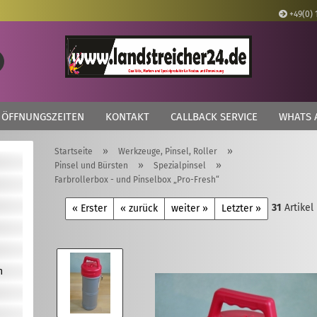
+49(0) 
Lieferland
Suche...
E
ÖFFNUNGSZEITEN
KONTAKT
CALLBACK SERVICE
WHATS 
P
»
»
Startseite
Werkzeuge, Pinsel, Roller
»
»
Pinsel und Bürsten
Spezialpinsel
Farbrollerbox - und Pinselbox „Pro-Fresh“
31
Artikel
Kon
« Erster
« zurück
weiter »
Letzter »
Pas
n