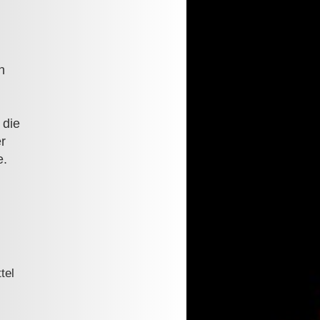
n
 die
er
e.
tel