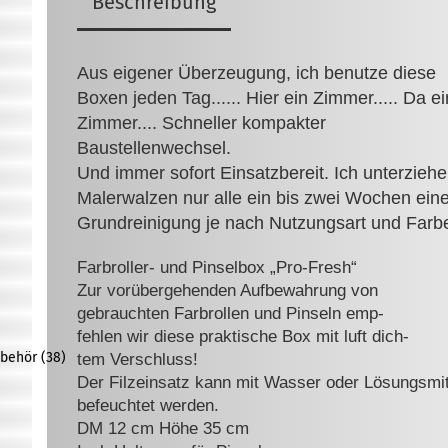
Beschreibung
Aus eigener Überzeugung, ich benutze diese
Boxen jeden Tag...... Hier ein Zimmer..... Da ei
Zimmer.... Schneller kompakter
Baustellenwechsel.
Und immer sofort Einsatzbereit. Ich unterziehe
Malerwalzen nur alle ein bis zwei Wochen ein
Grundreinigung je nach Nutzungsart und Farb
Farbroller- und Pinselbox „Pro-Fresh“
Zur vorübergehenden Aufbewahrung von
gebrauchten Farbrollen und Pinseln emp-
fehlen wir diese praktische Box mit luft dich-
behör (38)
tem Verschluss!
Der Filzeinsatz kann mit Wasser oder Lö
sungsmit
befeuchtet werden.
DM 12 cm Höhe 35 cm