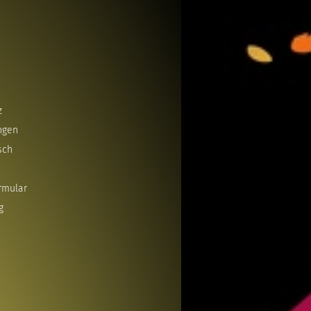
z
ngen
sch
rmular
g