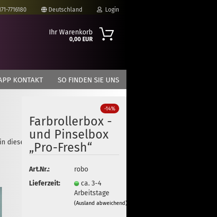
171-7716180
Deutschland
Login
Ihr Warenkorb
0,00 EUR
-Mail
APP KONTAKT
SO FINDEN SIE UNS
asswort
-14%
Farbrollerbox -
und Pinselbox
 in dieser Kategorie
to erstellen
„Pro-Fresh“
swort vergessen?
Art.Nr.:
robo
Lieferzeit:
ca. 3-4
Arbeitstage
(Ausland abweichend)