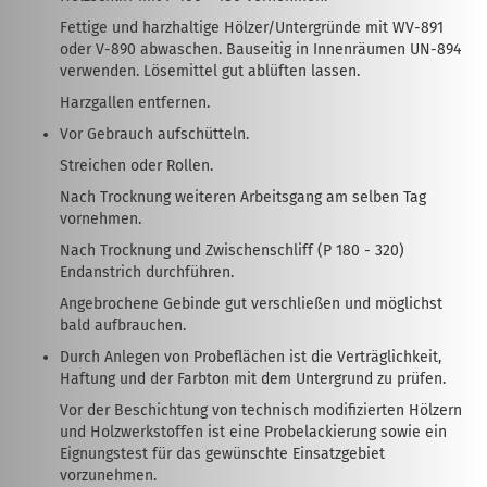
Fettige und harzhaltige Hölzer/Untergründe mit WV-891
oder V-890 abwaschen. Bauseitig in Innenräumen UN-894
verwenden. Lösemittel gut ablüften lassen.
Harzgallen entfernen.
Vor Gebrauch aufschütteln.
Streichen oder Rollen.
Nach Trocknung weiteren Arbeitsgang am selben Tag
vornehmen.
Nach Trocknung und Zwischenschliff (P 180 - 320)
Endanstrich durchführen.
Angebrochene Gebinde gut verschließen und möglichst
bald aufbrauchen.
Durch Anlegen von Probeflächen ist die Verträglichkeit,
Haftung und der Farbton mit dem Untergrund zu prüfen.
Vor der Beschichtung von technisch modifizierten Hölzern
und Holzwerkstoffen ist eine Probelackierung sowie ein
Eignungstest für das gewünschte Einsatzgebiet
vorzunehmen.