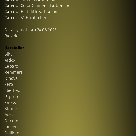
Caparol Color Compact Farbfächer
Caparol Histolith Farbfächer
Caparol A1 Farbfächer
Diisocyanate ab 24.08.2023
Biozide
Hersteller...
Sika
Ardex
Caparol
Remmers
Dinova
Zero
Eberflex
Pajarito
Friess
Staufen
Mega
Dörken
Janser
Döllken