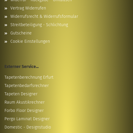
Vertrag Widerrufen
Widerrufsrecht & Widerrufsformular
Streitbeteiligung - Schlichtung
Gutscheine
Cookie Einstellungen
Externer Service...
Tapetenberechnung Erfurt
Tapetenbedarfsrechner
Tapeten Designer
Raum Akustikrechner
Forbo Floor Designer
Pergo Laminat Designer
Domestic - Designstudio