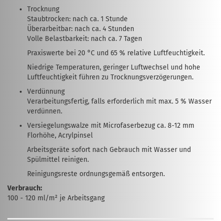
Trocknung
Staubtrocken: nach ca. 1 Stunde
Überarbeitbar: nach ca. 4 Stunden
Volle Belastbarkeit: nach ca. 7 Tagen
Praxiswerte bei 20 °C und 65 % relative Luftfeuchtigkeit.
Niedrige Temperaturen, geringer Luftwechsel und hohe
Luftfeuchtigkeit führen zu Trocknungsverzögerungen.
Verdünnung
Verarbeitungsfertig, falls erforderlich mit max. 5 % Wasser
verdünnen.
Versiegelungswalze mit Microfaserbezug ca. 8-12 mm
Florhöhe, Acrylpinsel
Arbeitsgeräte sofort nach Gebrauch mit Wasser und
Spülmittel reinigen.
Reinigungsreste ordnungsgemäß entsorgen.
Verbrauch:
100 - 120 ml/m² je Arbeitsgang