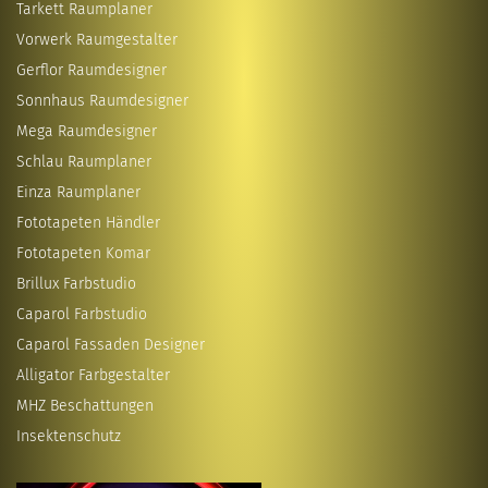
Tarkett Raumplaner
Vorwerk Raumgestalter
Gerflor Raumdesigner
Sonnhaus Raumdesigner
Mega Raumdesigner
Schlau Raumplaner
Einza Raumplaner
Fototapeten Händler
Fototapeten Komar
Brillux Farbstudio
Caparol Farbstudio
Caparol Fassaden Designer
Alligator Farbgestalter
MHZ Beschattungen
Insektenschutz