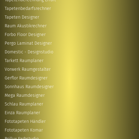
Tapetenbedarfsrechner
Tapeten Designer
Raum Akustikrechner
Forbo Floor Designer
Pergo Laminat Designer
Domestic - Designstudio
Tarkett Raumplaner
Vorwerk Raumgestalter
Gerflor Raumdesigner
Sonnhaus Raumdesigner
Mega Raumdesigner
Schlau Raumplaner
Einza Raumplaner
Fototapeten Händler
Fototapeten Komar
Brillux Farbstudio