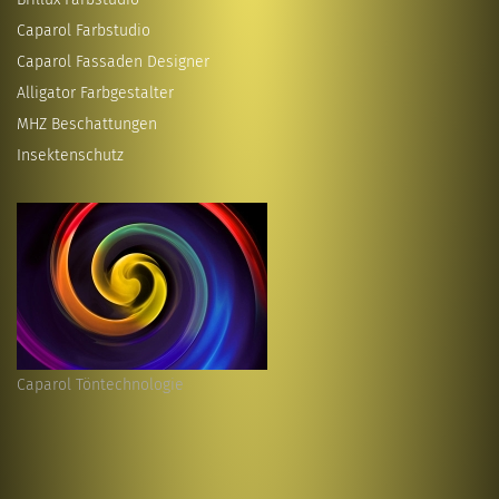
Caparol Farbstudio
Caparol Fassaden Designer
Alligator Farbgestalter
MHZ Beschattungen
Insektenschutz
Caparol Töntechnologie