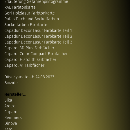
Erläuterung Gefahrenpiktogramme
RAL Farbtonkarte
Gori Holzlasur Farbtonkarte
Pufas Dach und Sockelfarben
Sockelfarben Farbkarte
Capadur Decor Lasur Farbkarte Teil 1
Capadur Decor Lasur Farbkarte Teil 2
Capadur Decor Lasur Farbkarte Teil 3
Caparol 3D Plus Farbfächer
Caparol Color Compact Farbfächer
Caparol Histolith Farbfächer
Caparol A1 Farbfächer
Diisocyanate ab 24.08.2023
Biozide
Hersteller...
Sika
Ardex
Caparol
Remmers
Dinova
Zero