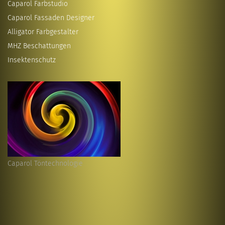
Caparol Farbstudio
Caparol Fassaden Designer
Alligator Farbgestalter
MHZ Beschattungen
Insektenschutz
Caparol Töntechnologie