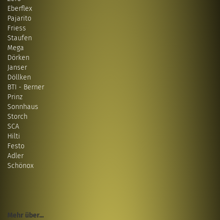
Eberflex
Pajarito
Friess
Staufen
Mega
Dörken
Janser
Döllken
BTI - Berner
Prinz
Sonnhaus
Storch
SCA
Hilti
Festo
Adler
Schönox
Mehr über...