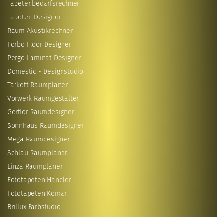
Tapetenbedarfsrechner
Tapeten Designer
Raum Akustikrechner
Forbo Floor Designer
Pergo Laminat Designer
Domestic - Designstudio
Tarkett Raumplaner
Vorwerk Raumgestalter
Gerflor Raumdesigner
Sonnhaus Raumdesigner
Mega Raumdesigner
Schlau Raumplaner
Einza Raumplaner
Fototapeten Händler
Fototapeten Komar
Brillux Farbstudio