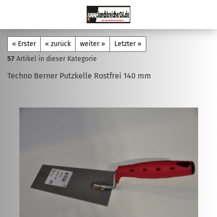
« Erster
« zurück
weiter »
Letzter »
57
Artikel in dieser Kategorie
Techno Berner Putzkelle Rostfrei 140 mm