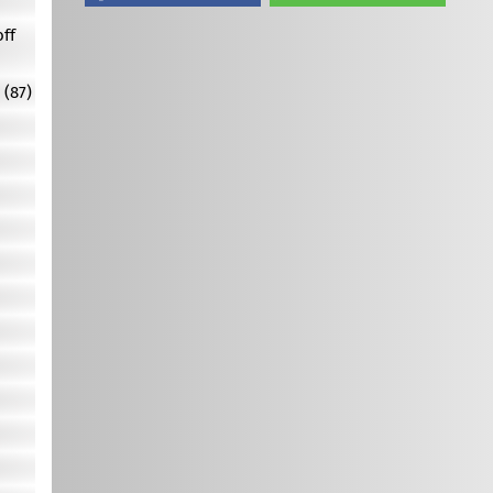
off
 (87)