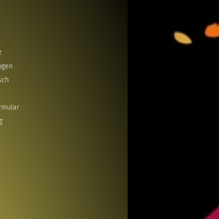
z
ngen
sch
rmular
g