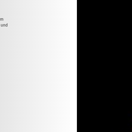
cm
 und