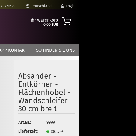
171-7716180
Deutschland
Login
Ihr Warenkorb
0,00 EUR
-Mail
APP KONTAKT
SO FINDEN SIE UNS
asswort
Absander -
Entkörner -
to erstellen
Flächenhobel -
swort vergessen?
Wandschleifer
30 cm breit
Art.Nr.:
9999
Lieferzeit:
ca. 3-4