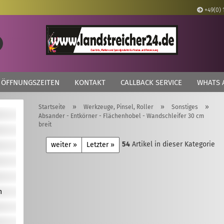
+49(0) 
Lieferland
Suche...
E
ÖFFNUNGSZEITEN
KONTAKT
CALLBACK SERVICE
WHATS 
P
»
»
»
Startseite
Werkzeuge, Pinsel, Roller
Sonstiges
Absander - Entkörner - Flächenhobel - Wandschleifer 30 cm
breit
54
Artikel in dieser Kategorie
weiter »
Letzter »
Kon
Pas
n