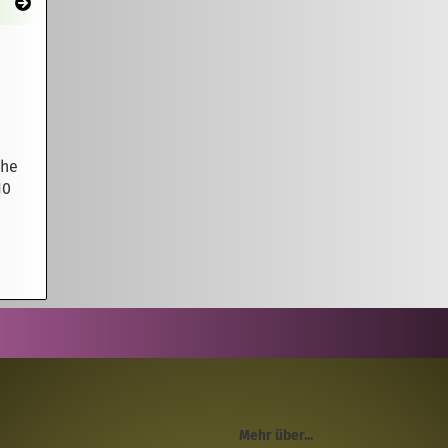
uhe
10
Mehr über...