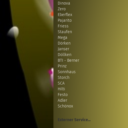
Dinova
Zero
Eberflex
Pajarito
Friess
Staufen
Mega
Dörken
Janser
Döllken
BTI - Berner
Prinz
Sonnhaus
Storch
SCA
Hilti
Festo
Adler
Schönox
Externer Service...