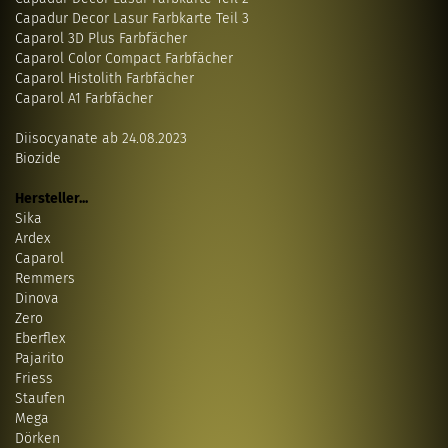
Capadur Decor Lasur Farbkarte Teil 3
Caparol 3D Plus Farbfächer
Caparol Color Compact Farbfächer
Caparol Histolith Farbfächer
Caparol A1 Farbfächer
Diisocyanate ab 24.08.2023
Biozide
Hersteller...
Sika
Ardex
Caparol
Remmers
Dinova
Zero
Eberflex
Pajarito
Friess
Staufen
Mega
Dörken