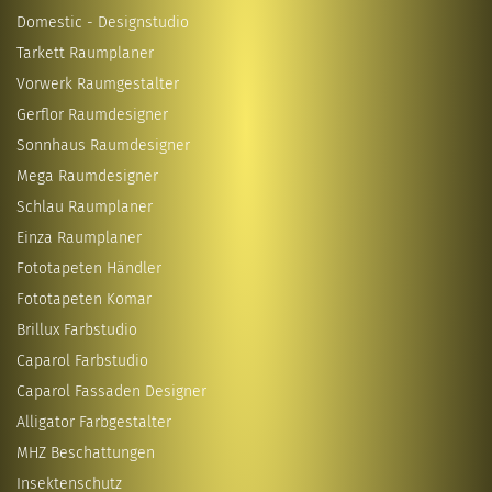
Domestic - Designstudio
Tarkett Raumplaner
Vorwerk Raumgestalter
Gerflor Raumdesigner
Sonnhaus Raumdesigner
Mega Raumdesigner
Schlau Raumplaner
Einza Raumplaner
Fototapeten Händler
Fototapeten Komar
Brillux Farbstudio
Caparol Farbstudio
Caparol Fassaden Designer
Alligator Farbgestalter
MHZ Beschattungen
Insektenschutz