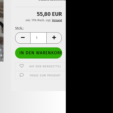
55,80 EUR
inkl. 19% MwSt. zzgl.
Versand
Stck.:
Stck.
AUF DEN MERKZETTEL
FRAGE ZUM PRODUKT