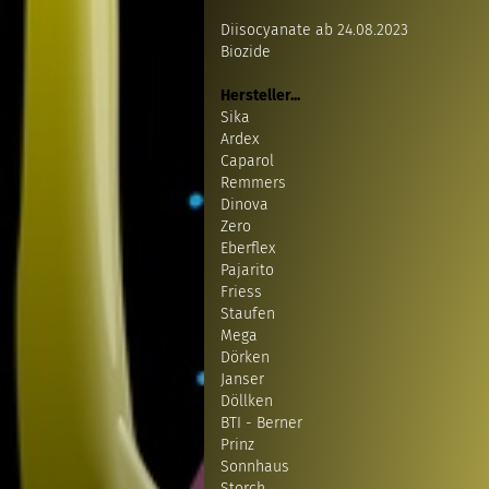
Diisocyanate ab 24.08.2023
Biozide
Hersteller...
Sika
Ardex
Caparol
Remmers
Dinova
Zero
Eberflex
Pajarito
Friess
Staufen
Mega
Dörken
Janser
Döllken
BTI - Berner
Prinz
Sonnhaus
Storch