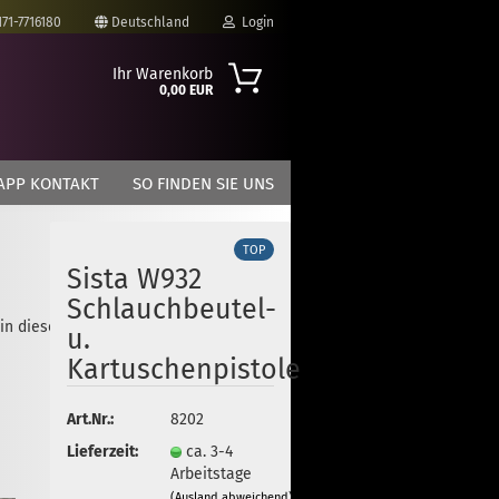
171-7716180
Deutschland
Login
Ihr Warenkorb
0,00 EUR
-Mail
APP KONTAKT
SO FINDEN SIE UNS
asswort
TOP
Sista W932
Schlauchbeutel-
 in dieser Kategorie
to erstellen
u.
swort vergessen?
Kartuschenpistole
Art.Nr.:
8202
Lieferzeit:
ca. 3-4
Arbeitstage
(Ausland abweichend)