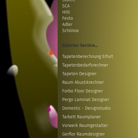
SCA
Hilti
Festo
Adler
Schönox
Externer Service...
Tapetenberechnung Erfurt
Tapetenbedarfsrechner
Tapeten Designer
Raum Akustikrechner
Forbo Floor Designer
Pergo Laminat Designer
Domestic - Designstudio
Tarkett Raumplaner
Vorwerk Raumgestalter
Gerflor Raumdesigner