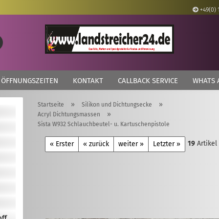
+49(0) 
Lieferland
Suche...
E
ÖFFNUNGSZEITEN
KONTAKT
CALLBACK SERVICE
WHATS 
P
»
»
Startseite
Silikon und Dichtungsecke
»
Acryl Dichtungsmassen
Sista W932 Schlauchbeutel- u. Kartuschenpistole
19
Artikel
Kon
« Erster
« zurück
weiter »
Letzter »
Pas
off