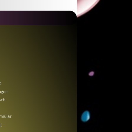
z
ngen
sch
rmular
g