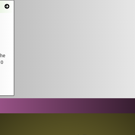
uhe
10