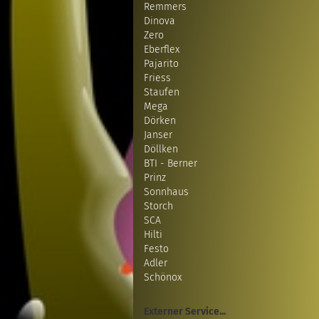
Remmers
Dinova
Zero
Eberflex
Pajarito
Friess
Staufen
Mega
Dörken
Janser
Döllken
BTI - Berner
Prinz
Sonnhaus
Storch
SCA
Hilti
Festo
Adler
Schönox
Externer Service...