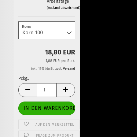
Arbeitstage
(Ausland abweichend)
Korn:
18,80 EUR
1,88 EUR pro Stck.
inkl. 19% MwSt. zzgl.
Versand
Pckg.:
Pckg.
AUF DEN MERKZETTEL
FRAGE ZUM PRODUKT