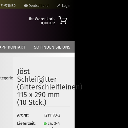
171-7716180
Deutschland
Login
Ihr Warenkorb
0,00 EUR
-Mail
APP KONTAKT
SO FINDEN SIE UNS
asswort
Jöst
Schleifgitter
ategorie
to erstellen
(Gitterschleifleinen)
swort vergessen?
115 x 290 mm
(10 Stck.)
Art.Nr.:
1211190-2
Lieferzeit:
ca. 3-4