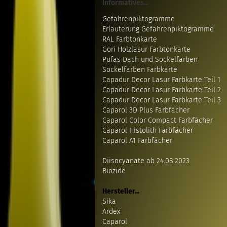
Informatives...
Gefahrenpiktogramme
Erläuterung Gefahrenpiktogramme
RAL Farbtonkarte
Gori Holzlasur Farbtonkarte
Pufas Dach und Sockelfarben
Sockelfarben Farbkarte
Capadur Decor Lasur Farbkarte Teil 1
Capadur Decor Lasur Farbkarte Teil 2
Capadur Decor Lasur Farbkarte Teil 3
Caparol 3D Plus Farbfächer
Caparol Color Compact Farbfächer
Caparol Histolith Farbfächer
Caparol A1 Farbfächer
Diisocyanate ab 24.08.2023
Biozide
Hersteller...
Sika
Ardex
Caparol