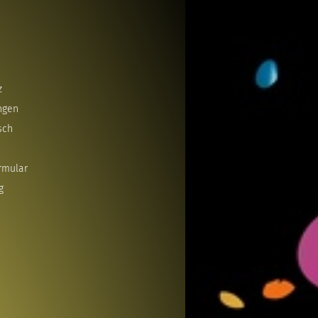
z
ngen
sch
rmular
g