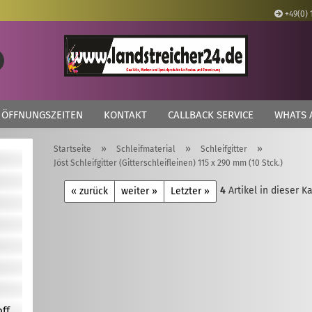
+49(0) 
Lieferland
Suche...
E
ÖFFNUNGSZEITEN
KONTAKT
CALLBACK SERVICE
WHATS 
P
»
»
»
Startseite
Schleifmaterial
Schleifgitter
Jöst Schleifgitter (Gitterschleifleinen) 115 x 290 mm (10 Stck.)
4
Artikel in dieser K
« zurück
weiter »
Letzter »
Kon
Pas
off