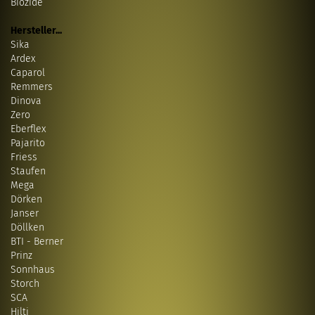
Biozide
Hersteller...
Sika
Ardex
Caparol
Remmers
Dinova
Zero
Eberflex
Pajarito
Friess
Staufen
Mega
Dörken
Janser
Döllken
BTI - Berner
Prinz
Sonnhaus
Storch
SCA
Hilti