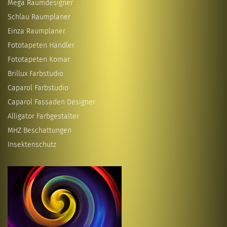
Mega Raumdesigner
Schlau Raumplaner
Einza Raumplaner
Fototapeten Händler
Fototapeten Komar
Brillux Farbstudio
Caparol Farbstudio
Caparol Fassaden Designer
Alligator Farbgestalter
MHZ Beschattungen
Insektenschutz