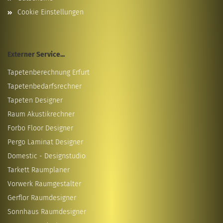
Cookie Einstellungen
Externer Service...
Tapetenberechnung Erfurt
Tapetenbedarfsrechner
Tapeten Designer
Raum Akustikrechner
Forbo Floor Designer
Pergo Laminat Designer
Domestic - Designstudio
Tarkett Raumplaner
Vorwerk Raumgestalter
Gerflor Raumdesigner
Sonnhaus Raumdesigner