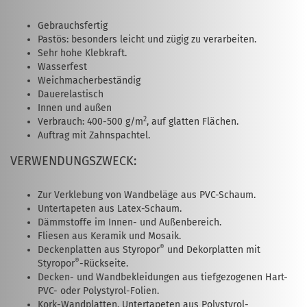
Gebrauchsfertig
Pastös: besonders leicht und zügig zu verarbeiten.
Sehr hohe Klebkraft.
Wasserfest
Weichmacherbeständig
Dauerelastisch
Innen und außen
2
Verbrauch: 400-500 g/m
, auf glatten Flächen.
Auftrag mit Zahnspachtel.
VERWENDUNGSZWECK:
Zur Verklebung von Wandbeläge aus PVC-Schaum.
Untertapeten aus Latex-Schaum.
Dämmstoffe im Innen- und Außenbereich.
Fliesen aus Keramik und Mosaik.
®
Deckenplatten aus Styropor
und Dekorplatten mit
®
Styropor
-Rückseite.
Decken- und Wandbekleidungen aus tiefgezogenen Hart-
PVC- oder Polystyrol-Folien.
Kork-Wandplatten, Untertapeten aus Polystyrol-