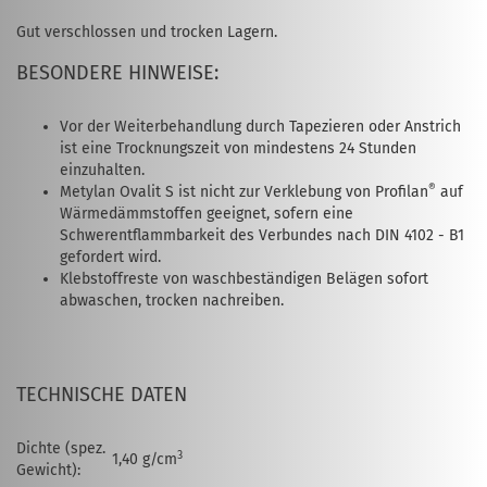
Gut verschlossen und trocken Lagern.
BESONDERE HINWEISE:
Vor der Weiterbehandlung durch Tapezieren oder Anstrich
ist eine Trocknungszeit von mindestens 24 Stunden
einzuhalten.
®
Metylan Ovalit S ist nicht zur Verklebung von Profilan
auf
Wärmedämmstoffen geeignet, sofern eine
Schwerentflammbarkeit des Verbundes nach DIN 4102 - B1
gefordert wird.
Klebstoffreste von waschbeständigen Belägen sofort
abwaschen, trocken nachreiben.
TECHNISCHE DATEN
Dichte (spez.
3
1,40 g/cm
Gewicht):