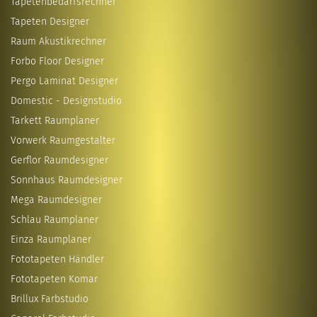
Tapetenbedarfsrechner
Tapeten Designer
Raum Akustikrechner
Forbo Floor Designer
Pergo Laminat Designer
Domestic - Designstudio
Tarkett Raumplaner
Vorwerk Raumgestalter
Gerflor Raumdesigner
Sonnhaus Raumdesigner
Mega Raumdesigner
Schlau Raumplaner
Einza Raumplaner
Fototapeten Händler
Fototapeten Komar
Brillux Farbstudio