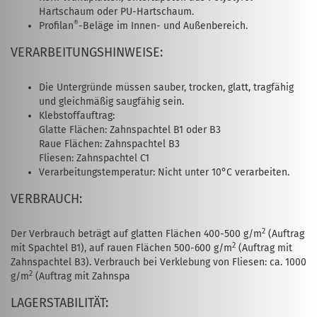
Hartschaum oder PU-Hartschaum.
®
Profilan
-Beläge im Innen- und Außenbereich.
VERARBEITUNGSHINWEISE:
Die Untergründe müssen sauber, trocken, glatt, tragfähig
und gleichmäßig saugfähig sein.
Klebstoffauftrag:
Glatte Flächen: Zahnspachtel B1 oder B3
Raue Flächen: Zahnspachtel B3
Fliesen: Zahnspachtel C1
Verarbeitungstemperatur: Nicht unter 10°C verarbeiten.
VERBRAUCH:
2
Der Verbrauch beträgt auf glatten Flächen 400-500 g/m
(Auftrag
2
mit Spachtel B1), auf rauen Flächen 500-600 g/m
(Auftrag mit
Zahnspachtel B3). Verbrauch bei Verklebung von Fliesen: ca. 1000
2
g/m
(Auftrag mit Zahnspa
LAGERSTABILITÄT: