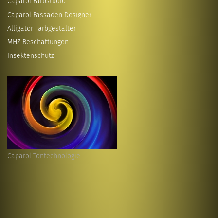
Caparol Farbstudio
Caparol Fassaden Designer
Alligator Farbgestalter
MHZ Beschattungen
Insektenschutz
Caparol Töntechnologie