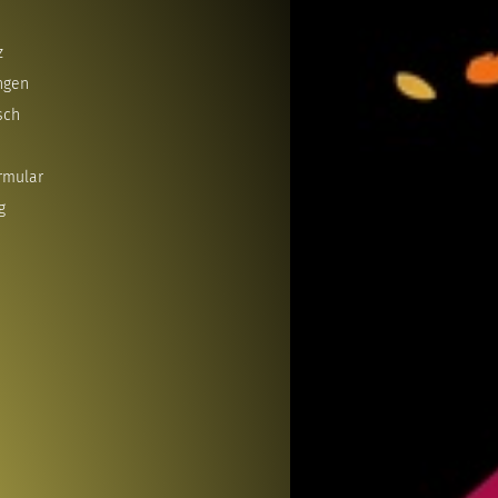
z
ngen
sch
rmular
g