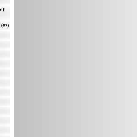
off
 (87)