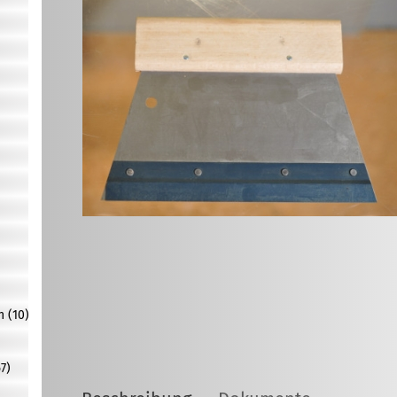
n (10)
7)