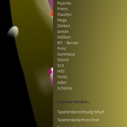
Pajarito
Friess
Staufen
Mega
Dörken
Janser
Döllken
BTI - Berner
Prinz
Sonnhaus
Storch
SCA
Hilti
Festo
Adler
Schönox
Externer Service...
Tapetenberechnung Erfurt
Tapetenbedarfsrechner