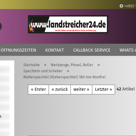
+49(0) 
Lieferland
Suche...
E
ÖFFNUNGSZEITEN
KONTAKT
CALLBACK SERVICE
WHATS 
P
»
»
Startseite
Werkzeuge, Pinsel, Roller
»
Spachteln und Schaber
Mutterspachtel (Kleberspachtel) 180 mm Rostfrei
42
Artikel
Kon
« Erster
« zurück
weiter »
Letzter »
Pas
n