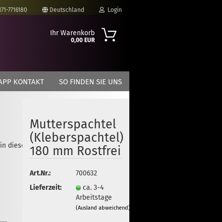
171-7716180
Deutschland
Login
Ihr Warenkorb
0,00 EUR
-Mail
APP KONTAKT
SO FINDEN SIE UNS
asswort
Mutterspachtel
(Kleberspachtel)
 in dieser Kategorie
to erstellen
180 mm Rostfrei
swort vergessen?
Art.Nr.:
700632
Lieferzeit:
ca. 3-4
Arbeitstage
(Ausland abweichend)