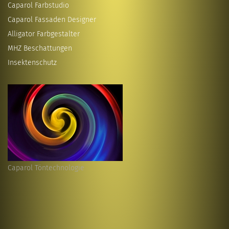
Caparol Farbstudio
Caparol Fassaden Designer
Alligator Farbgestalter
MHZ Beschattungen
Insektenschutz
Caparol Töntechnologie