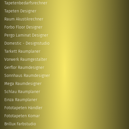
Tapetenbedarfsrechner
Tapeten Designer
Raum Akustikrechner
Forbo Floor Designer
Pergo Laminat Designer
Domestic - Designstudio
Tarkett Raumplaner
Vorwerk Raumgestalter
Gerflor Raumdesigner
Sonnhaus Raumdesigner
Mega Raumdesigner
Schlau Raumplaner
Einza Raumplaner
Fototapeten Händler
Fototapeten Komar
Brillux Farbstudio