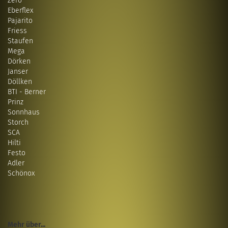
Zero
Eberflex
Pajarito
Friess
Staufen
Mega
Dörken
Janser
Döllken
BTI - Berner
Prinz
Sonnhaus
Storch
SCA
Hilti
Festo
Adler
Schönox
Mehr über...