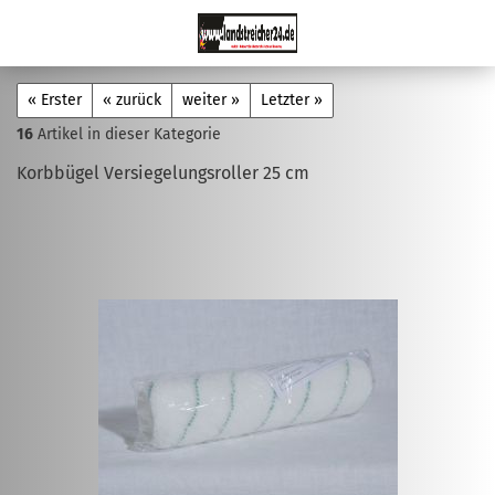
« Erster
« zurück
weiter »
Letzter »
16
Artikel in dieser Kategorie
Korbbügel Versiegelungsroller 25 cm