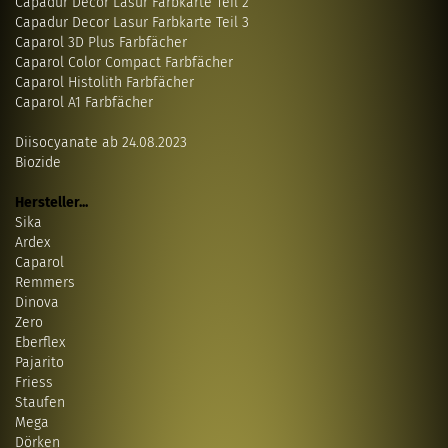
Capadur Decor Lasur Farbkarte Teil 2
Capadur Decor Lasur Farbkarte Teil 3
Caparol 3D Plus Farbfächer
Caparol Color Compact Farbfächer
Caparol Histolith Farbfächer
Caparol A1 Farbfächer
Diisocyanate ab 24.08.2023
Biozide
Hersteller...
Sika
Ardex
Caparol
Remmers
Dinova
Zero
Eberflex
Pajarito
Friess
Staufen
Mega
Dörken