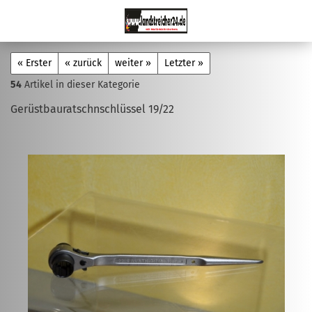
« Erster
« zurück
weiter »
Letzter »
54
Artikel in dieser Kategorie
Gerüstbauratschnschlüssel 19/22