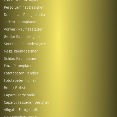
Forbo Floor Designer
Pergo Laminat Designer
Domestic - Designstudio
Tarkett Raumplaner
Vorwerk Raumgestalter
Gerflor Raumdesigner
Sonnhaus Raumdesigner
Mega Raumdesigner
Schlau Raumplaner
Einza Raumplaner
Fototapeten Händler
Fototapeten Komar
Brillux Farbstudio
Caparol Farbstudio
Caparol Fassaden Designer
Alligator Farbgestalter