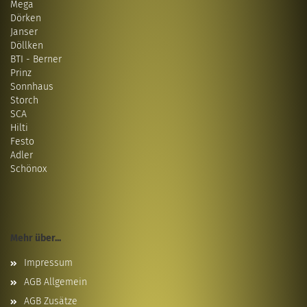
Mega
Dörken
Janser
Döllken
BTI - Berner
Prinz
Sonnhaus
Storch
SCA
Hilti
Festo
Adler
Schönox
Mehr über...
Impressum
AGB Allgemein
AGB Zusätze