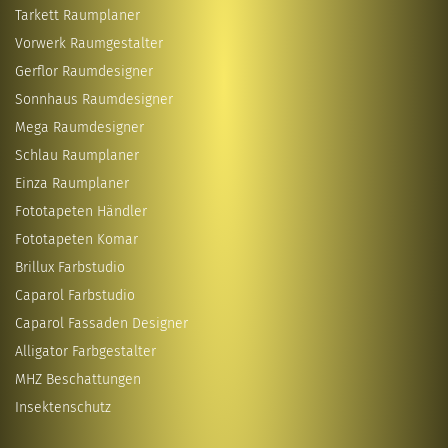
Tarkett Raumplaner
Vorwerk Raumgestalter
Gerflor Raumdesigner
Sonnhaus Raumdesigner
Mega Raumdesigner
Schlau Raumplaner
Einza Raumplaner
Fototapeten Händler
Fototapeten Komar
Brillux Farbstudio
Caparol Farbstudio
Caparol Fassaden Designer
Alligator Farbgestalter
MHZ Beschattungen
Insektenschutz