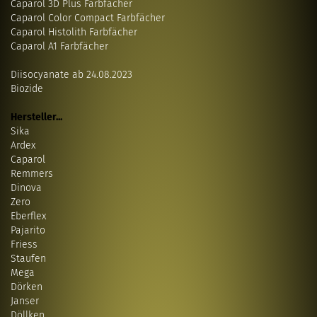
Caparol 3D Plus Farbfächer
Caparol Color Compact Farbfächer
Caparol Histolith Farbfächer
Caparol A1 Farbfächer
Diisocyanate ab 24.08.2023
Biozide
Hersteller...
Sika
Ardex
Caparol
Remmers
Dinova
Zero
Eberflex
Pajarito
Friess
Staufen
Mega
Dörken
Janser
Döllken