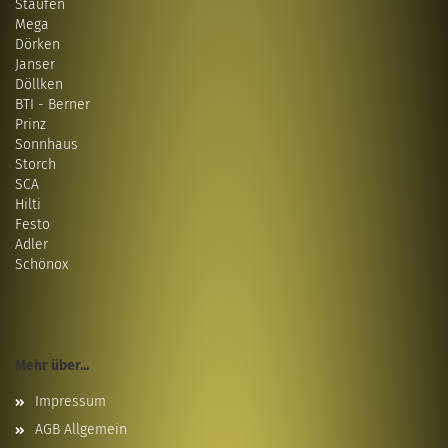
Staufen
Mega
Dörken
Janser
Döllken
BTI - Berner
Prinz
Sonnhaus
Storch
SCA
Hilti
Festo
Adler
Schönox
Mehr über...
Impressum
AGB Allgemein