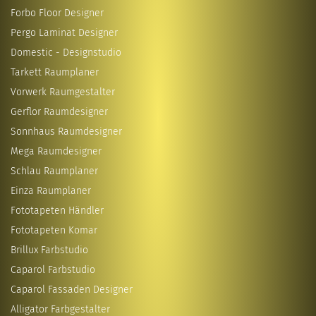
Forbo Floor Designer
Pergo Laminat Designer
Domestic - Designstudio
Tarkett Raumplaner
Vorwerk Raumgestalter
Gerflor Raumdesigner
Sonnhaus Raumdesigner
Mega Raumdesigner
Schlau Raumplaner
Einza Raumplaner
Fototapeten Händler
Fototapeten Komar
Brillux Farbstudio
Caparol Farbstudio
Caparol Fassaden Designer
Alligator Farbgestalter