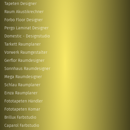
Tapeten Designer
Raum Akustikrechner
Forbo Floor Designer
Pergo Laminat Designer
Domestic - Designstudio
Tarkett Raumplaner
Vorwerk Raumgestalter
Gerflor Raumdesigner
Sonnhaus Raumdesigner
Mega Raumdesigner
Schlau Raumplaner
Einza Raumplaner
Fototapeten Händler
Fototapeten Komar
Brillux Farbstudio
Caparol Farbstudio