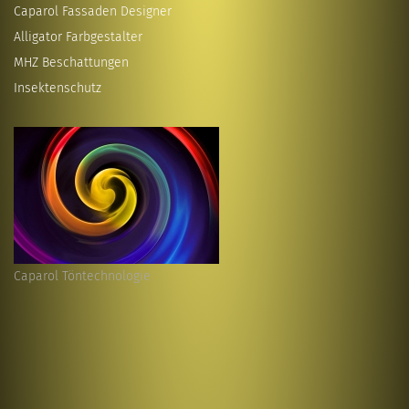
Caparol Fassaden Designer
Alligator Farbgestalter
MHZ Beschattungen
Insektenschutz
Caparol Töntechnologie