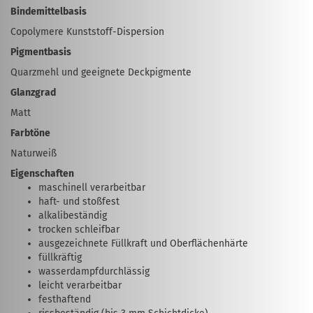
Bindemittelbasis
Copolymere Kunststoff-Dispersion
Pigmentbasis
Quarzmehl und geeignete Deckpigmente
Glanzgrad
Matt
Farbtöne
Naturweiß
Eigenschaften
maschinell verarbeitbar
haft- und stoßfest
alkalibeständig
trocken schleifbar
ausgezeichnete Füllkraft und Oberflächenhärte
füllkräftig
wasserdampfdurchlässig
leicht verarbeitbar
festhaftend