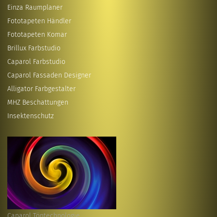
Einza Raumplaner
Fototapeten Händler
Fototapeten Komar
Brillux Farbstudio
Caparol Farbstudio
Caparol Fassaden Designer
Alligator Farbgestalter
MHZ Beschattungen
Insektenschutz
Caparol Töntechnologie