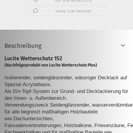
AUF DEN MERKZETTEL
FRAGE ZUM PRODUKT
Beschreibung
Lucite Wetterschutz 152
(Nachfolgeprodukt von Lucite Wetterschutz Plus)
Isolierender, seidenglänzender, wässriger Decklack auf
Spezial-Acrylatba
sis.
Als Ein-Topf-System zur Grund- und Decklackierung für
den Innen- u.
Außenbereich.
Verwendungszweck
Seidenglänzender,
wasserverdünnbar
für alle begrenzt maßhaltigen Holzbauteile
wie
Dachuntersichten,
Fassadenverbretterungen,
Holzbalkone,
Friesenzäune,
Fe
Fachwerkbalken und für maßhaltige Bauteile wie