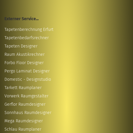
Externer Service...
Tapetenberechnung Erfurt
Tapetenbedarfsrechner
Tapeten Designer
Raum Akustikrechner
Forbo Floor Designer
Pergo Laminat Designer
Domestic - Designstudio
Tarkett Raumplaner
Vorwerk Raumgestalter
Gerflor Raumdesigner
Sonnhaus Raumdesigner
Mega Raumdesigner
Schlau Raumplaner