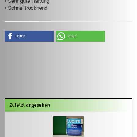
•
Sehr gute Haftung
•
Schnelltrocknend
teilen
teilen
Zuletzt angesehen