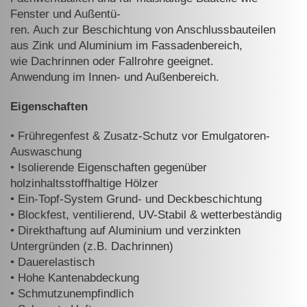
Fenster und Außentü-
ren. Auch zur Beschichtung von Anschlussbauteilen
aus Zink und Alu
minium im Fassadenbereich,
wie Dachrinnen oder Fallrohre geeignet.
An
wendung im Innen- und Außenbereich.
Eigenschaften
•
Frühregenfest & Zusatz-Schutz vor Emulgatoren-
Auswaschung
•
Isolierende Eigenschaften gegenüber
holzinhaltsstoffhaltige Hölzer
•
Ein-Topf-System Grund- und Deckbeschichtung
•
Blockfest, ventilierend, UV-Stabil & wetterbeständig
•
Direkthaftung auf Aluminium und verzinkten
Untergründen (z.B. Dach
rinnen)
•
Dauerelastisch
•
Hohe Kantenabdeckung
•
Schmutzunempfindlich