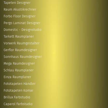
Tapeten Designer
Raum Akustikrechner
Forbo Floor Designer
Pergo Laminat Designer
Domestic - Designstudio
Tarkett Raumplaner
Vorwerk Raumgestalter
Gerflor Raumdesigner
Sonnhaus Raumdesigner
Mega Raumdesigner
Schlau Raumplaner
Einza Raumplaner
Fototapeten Händler
Fototapeten Komar
Brillux Farbstudio
Caparol Farbstudio