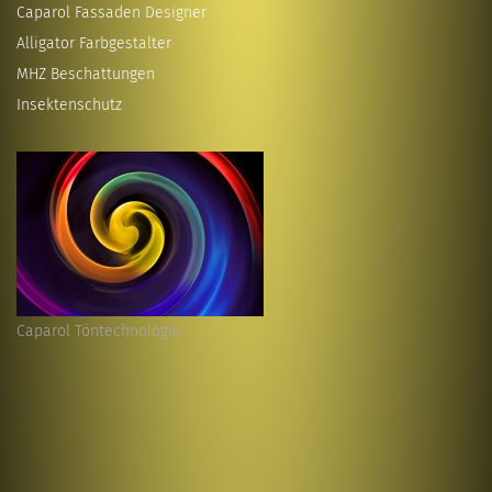
Caparol Fassaden Designer
Alligator Farbgestalter
MHZ Beschattungen
Insektenschutz
Caparol Töntechnologie