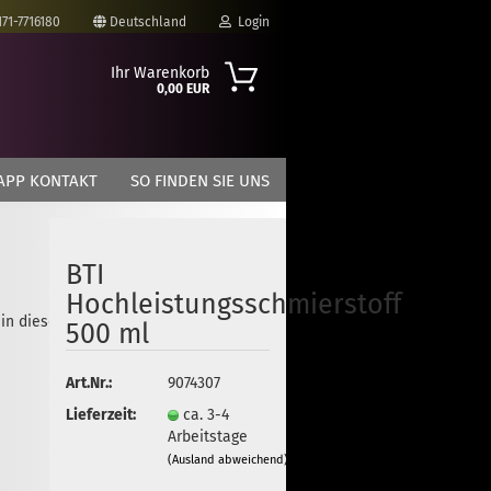
171-7716180
Deutschland
Login
Ihr Warenkorb
0,00 EUR
-Mail
APP KONTAKT
SO FINDEN SIE UNS
asswort
BTI
Hochleistungsschmierstoff
 in dieser Kategorie
to erstellen
500 ml
swort vergessen?
Art.Nr.:
9074307
Lieferzeit:
ca. 3-4
Arbeitstage
(Ausland abweichend)