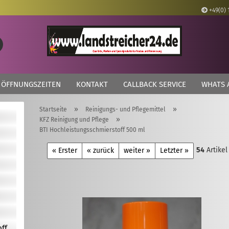
+49(0) 
Lieferland
Suche...
E
ÖFFNUNGSZEITEN
KONTAKT
CALLBACK SERVICE
WHATS 
P
»
»
Startseite
Reinigungs- und Pflegemittel
»
KFZ Reinigung und Pflege
BTI Hochleistungsschmierstoff 500 ml
54
Artikel
Kon
« Erster
« zurück
weiter »
Letzter »
Pas
off