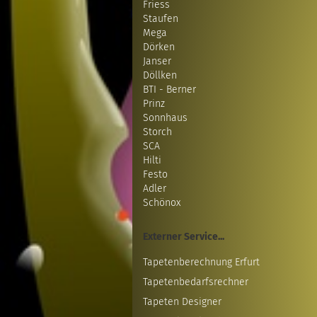
Friess
Staufen
Mega
Dörken
Janser
Döllken
BTI - Berner
Prinz
Sonnhaus
Storch
SCA
Hilti
Festo
Adler
Schönox
Externer Service...
Tapetenberechnung Erfurt
Tapetenbedarfsrechner
Tapeten Designer