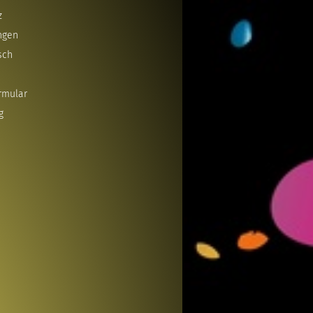
z
ngen
sch
rmular
g