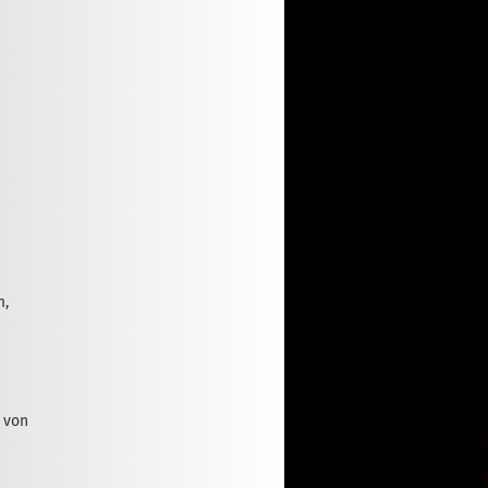
m,
i von