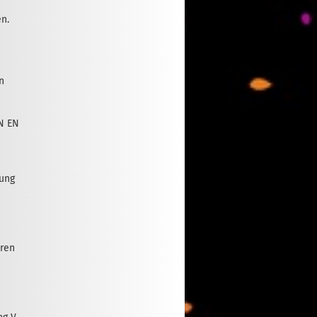
en.
n
e
IN EN
ung
uren