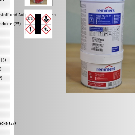
tstoff und Autolacke anzeigen
odukte (25)
(3)
)
7)
)
)
cke (27)