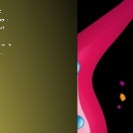
z
ngen
sch
rmular
g