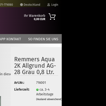
171-7716180
Deutschland
Login
Ihr Warenkorb
0,00 EUR
-Mail
APP KONTAKT
SO FINDEN SIE UNS
asswort
Remmers Aqua
2K Allgrund AG-
to erstellen
28 Grau 0,8 Ltr.
 in dieser Kategorie
swort vergessen?
Art.Nr.:
716001
Lieferzeit:
ca. 3-4
Arbeitstage
(Ausland abweichend)