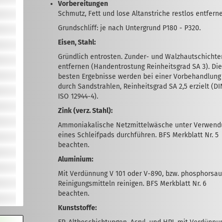
Vorbereitungen
Schmutz, Fett und lose Altanstriche restlos entfern
Grundschliff: je nach Untergrund P180 - P320.
Eisen, Stahl:
Gründlich entrosten. Zunder- und Walzhautschichte
entfernen (Handentrostung Reinheitsgrad SA 3). Di
besten Ergebnisse werden bei einer Vorbehandlung
durch Sandstrahlen, Reinheitsgrad SA 2,5 erzielt (D
ISO 12944-4).
Zink (verz. Stahl):
Ammoniakalische Netzmittelwäsche unter Verwend
eines Schleifpads durchführen. BFS Merkblatt Nr. 5
beachten.
Aluminium:
Mit Verdünnung V 101 oder V-890, bzw. phosphorsa
Reinigungsmitteln reinigen. BFS Merkblatt Nr. 6
beachten.
Kunststoffe: