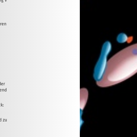
ng V
uren
der
ßend
k:
d zu