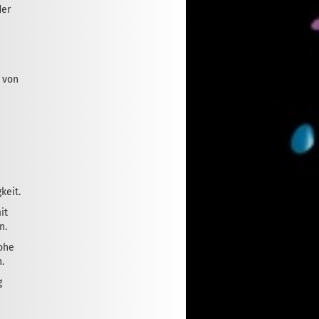
der
 von
keit.
it
n.
hohe
.
g