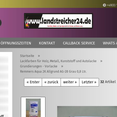
+49(0) 
Lieferland
Suche...
E
ÖFFNUNGSZEITEN
KONTAKT
CALLBACK SERVICE
WHATS 
P
»
Startseite
»
Lackfarben für Holz, Metall, Kunststoff und Autolacke
»
Grundierungen - Vorlacke
Remmers Aqua 2K Allgrund AG-28 Grau 0,8 Ltr.
Kon
32
Artikel
« Erster
« zurück
weiter »
Letzter »
Pas
off