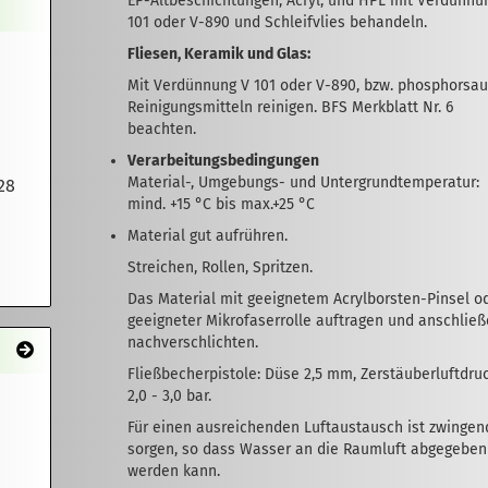
EP-Altbeschichtungen, Acryl, und HPL mit Verdünnu
101 oder V-890 und Schleifvlies behandeln.
Fliesen, Keramik und Glas:
Mit Verdünnung V 101 oder V-890, bzw. phosphorsa
Reinigungsmitteln reinigen. BFS Merkblatt Nr. 6
beachten.
Verarbeitungsbedingungen
Material-, Umgebungs- und Untergrundtemperatur:
28
mind. +15 °C bis max.+25 °C
Material gut aufrühren.
Streichen, Rollen, Spritzen.
Das Material mit geeignetem Acrylborsten-Pinsel o
geeigneter Mikrofaserrolle auftragen und anschlie
nachverschlichten.
Fließbecherpistole: Düse 2,5 mm, Zerstäuberluftdruc
2,0 - 3,0 bar.
Für einen ausreichenden Luftaustausch ist zwingen
sorgen, so dass Wasser an die Raumluft abgegeben
werden kann.