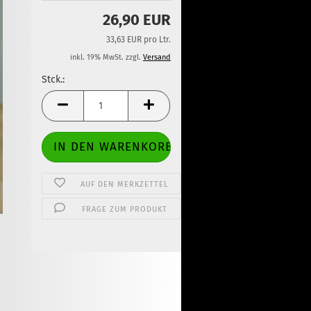
26,90 EUR
33,63 EUR pro Ltr.
inkl. 19% MwSt. zzgl.
Versand
Stck.:
Stck.
AUF DEN MERKZETTEL
FRAGE ZUM PRODUKT