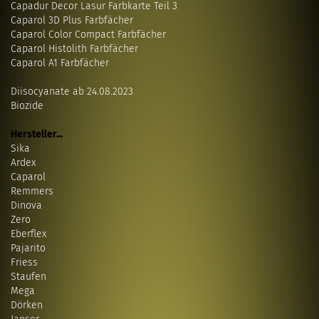
Capadur Decor Lasur Farbkarte Teil 3
Caparol 3D Plus Farbfächer
Caparol Color Compact Farbfächer
Caparol Histolith Farbfächer
Caparol A1 Farbfächer
Diisocyanate ab 24.08.2023
Biozide
Hersteller...
Sika
Ardex
Caparol
Remmers
Dinova
Zero
Eberflex
Pajarito
Friess
Staufen
Mega
Dörken