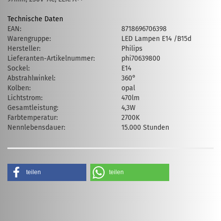
Technische Daten
EAN:
8718696706398
Warengruppe:
LED Lampen E14 /B15d
Hersteller:
Philips
Lieferanten-Artikelnummer:
phi70639800
Sockel:
E14
Abstrahlwinkel:
360°
Kolben:
opal
Lichtstrom:
470lm
Gesamtleistung:
4,3W
Farbtemperatur:
2700K
Nennlebensdauer:
15.000 Stunden
teilen
teilen