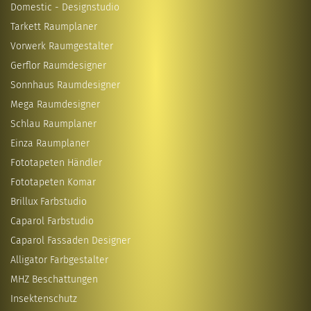
Domestic - Designstudio
Tarkett Raumplaner
Vorwerk Raumgestalter
Gerflor Raumdesigner
Sonnhaus Raumdesigner
Mega Raumdesigner
Schlau Raumplaner
Einza Raumplaner
Fototapeten Händler
Fototapeten Komar
Brillux Farbstudio
Caparol Farbstudio
Caparol Fassaden Designer
Alligator Farbgestalter
MHZ Beschattungen
Insektenschutz