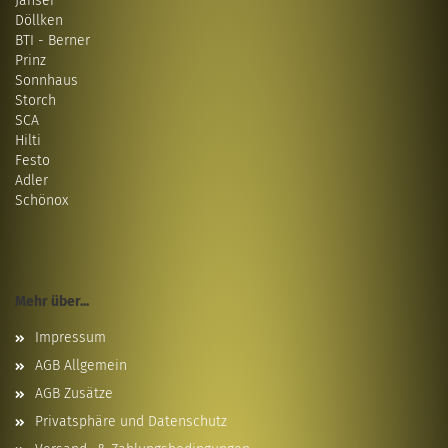
Janser
Döllken
BTI - Berner
Prinz
Sonnhaus
Storch
SCA
Hilti
Festo
Adler
Schönox
Mehr über...
Impressum
AGB Allgemein
AGB Zusätze
Privatsphäre und Datenschutz